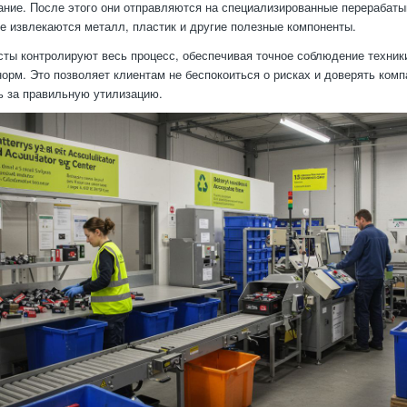
ание. После этого они отправляются на специализированные перераба
де извлекаются металл, пластик и другие полезные компоненты.
ты контролируют весь процесс, обеспечивая точное соблюдение техник
норм. Это позволяет клиентам не беспокоиться о рисках и доверять комп
ь за правильную утилизацию.