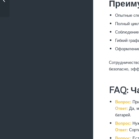
Преим
теплотрасс и труб
Опытные спе
Полный цикл
Соблюдение 
Гибкий граф
Оформление 
Сотрудничество
безопасно, эфф
FAQ: Ч
Вопрос:
При
Ответ:
Да, м
батарей.
Вопрос:
Нуж
Ответ:
Сорти
Вопрос:
Ест