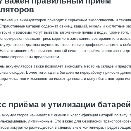
у важен правильный приём
уляторов
тилизация аккумуляторов приводит к серьезным экологическим и техни
Отработанные батареи содержат свинец, кадмий, никель и кислотные ра
в грунт и водоемы могут вызвать загрязнение почвы и воды. Кроме того,
нспортировка повышают риск короткого замыкания, возгорания или взрыв
аккумуляторов должны осуществляться только профессионалами, с соб
 Наша компания обеспечивает полный цикл — от приёма и сортировки до
ециализированным предприятиям.
ём аккумуляторов также позволяет экономить место на складе и предо
сных отходов. Более того, сдача батарей на переработку приносит допо
 виды металлов и компонентов имеют ценность и могут быть повторно ис
и.
с приёма и утилизации батарей
 аккумуляторов начинается с оценки и классификации батарей по типу: 
ель-кадмиевые, литий-ионные. Это важно для безопасной транспортировк
торы аккуратно размещаются в специальные контейнеры, предотвраща