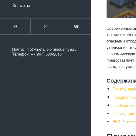
Контакты
Современные ак
технике, элект
опасными отхо
утилизация акк
Почта:
info@metallolomindustriya.ru
экономическую 
Телефон:
+7(967) 580-2010
предоставляет 
выгодные услов
Содержан
Почему важе
Процесс при
Необходимая
Преимуществ
FAQ: Часто 