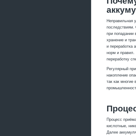
Почем
аккум
Неправильная у
последствиям. 
при попадании 
хранение и тра
и переработка 
норм и правил.
переработку сп
Регулярный при
накопление опа
так как многие
промышленност
Процес
Процесс приёма
кислотные, ник
Далее аккумуля