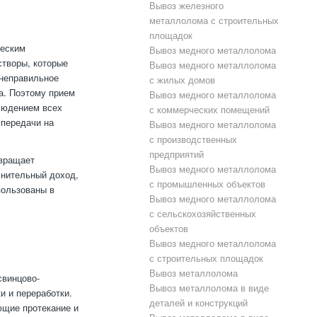
Вывоз железного
металлолома с строительных
площадок
ческим
Вывоз медного металлолома
створы, которые
Вывоз медного металлолома
 неправильное
с жилых домов
а. Поэтому прием
Вывоз медного металлолома
людением всех
с коммерческих помещений
 передачи на
Вывоз медного металлолома
с производственных
предприятий
твращает
Вывоз медного металлолома
лнительный доход,
с промышленных объектов
пользованы в
Вывоз медного металлолома
с сельскохозяйственных
объектов
Вывоз медного металлолома
с строительных площадок
Вывоз металлолома
свинцово-
Вывоз металлолома в виде
и и переработки.
деталей и конструкций
ющие протекание и