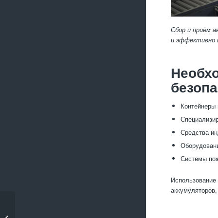
Сбор и приём а
и эффективно
Необхо
безопа
Контейнеры 
Специализир
Средства ин
Оборудовани
Системы пож
Использование 
аккумуляторов,
Демонтаж старых