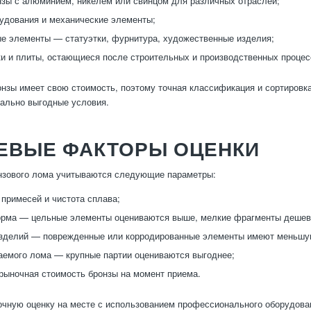
зы с алюминием, никелем или свинцом для различных отраслей;
удования и механические элементы;
е элементы — статуэтки, фурнитура, художественные изделия;
ки и плиты, остающиеся после строительных и производственных процес
нзы имеет свою стоимость, поэтому точная классификация и сортировк
ально выгодные условия.
ЕВЫЕ ФАКТОРЫ ОЦЕНКИ
нзового лома учитываются следующие параметры:
примесей и чистота сплава;
орма — цельные элементы оцениваются выше, мелкие фрагменты дешев
изделий — поврежденные или корродированные элементы имеют меньшу
емого лома — крупные партии оцениваются выгоднее;
рыночная стоимость бронзы на момент приема.
чную оценку на месте с использованием профессионального оборудован