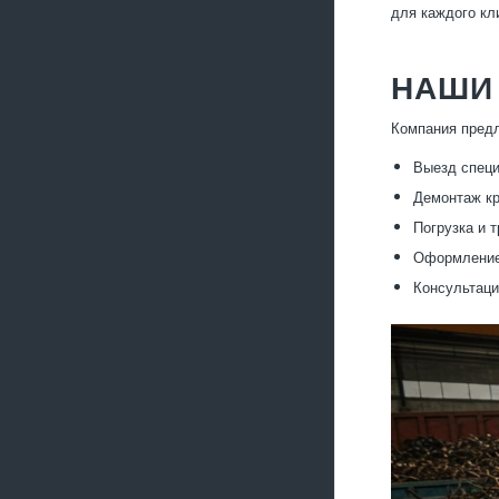
для каждого кл
НАШИ 
Компания предл
Выезд специ
Демонтаж кр
Погрузка и 
Оформление 
Консультаци