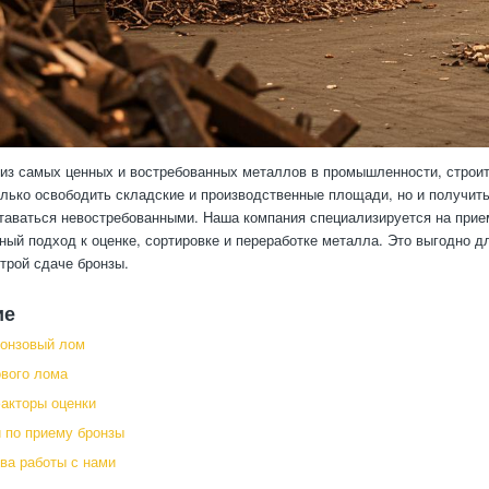
из самых ценных и востребованных металлов в промышленности, строит
олько освободить складские и производственные площади, но и получит
таваться невостребованными. Наша компания специализируется на прие
ый подход к оценке, сортировке и переработке металла. Это выгодно дл
трой сдаче бронзы.
ие
ронзовый лом
вого лома
акторы оценки
 по приему бронзы
ва работы с нами