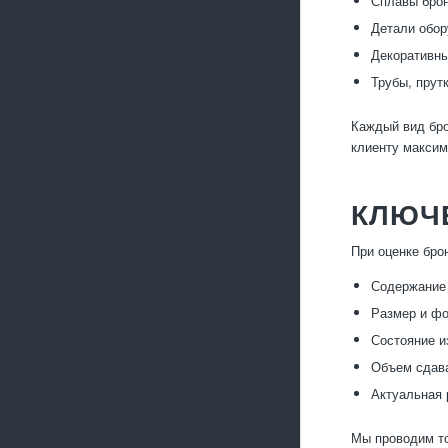
Сплавы брон
Детали обор
Декоративны
Трубы, прут
Каждый вид бро
клиенту максим
КЛЮЧ
При оценке бро
Содержание 
Размер и ф
Состояние 
Объем сдава
Актуальная 
Мы проводим то