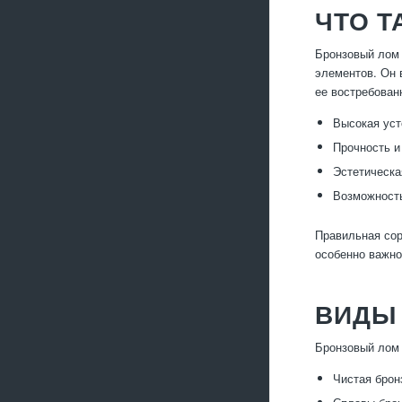
ЧТО 
Бронзовый лом 
элементов. Он 
ее востребован
Высокая уст
Прочность и
Эстетическа
Возможность
Правильная сор
особенно важно
ВИДЫ
Бронзовый лом 
Чистая брон