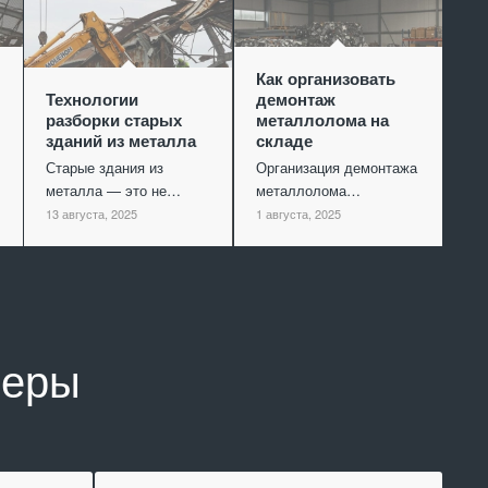
Как организовать
Технологии
демонтаж
разборки старых
металлолома на
зданий из металла
складе
Старые здания из
Организация демонтажа
металла — это не…
металлолома…
13 августа, 2025
1 августа, 2025
неры