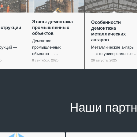
Этапы демонтажа
Особенности
струкций
промышленных
демонтажа
объектов
металлических
ангаров
Демонтаж
рукций —
промышленных
Металлические ангары
объектов —…
— это универсальные…
5
8 сентября, 2025
26 августа, 2025
Наши парт