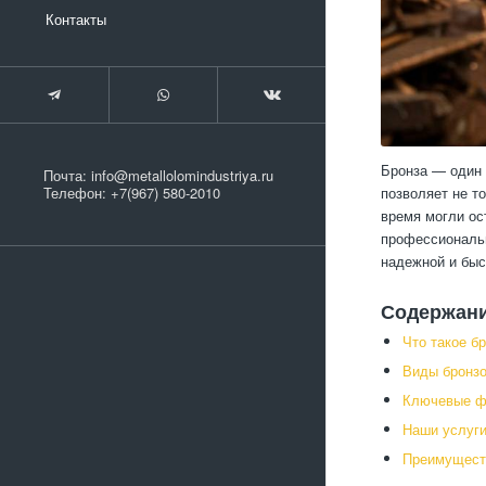
Контакты
Бронза — один 
Почта:
info@metallolomindustriya.ru
позволяет не т
Телефон:
+7(967) 580-2010
время могли ос
профессиональн
надежной и быс
Содержан
Что такое б
Виды бронзо
Ключевые ф
Наши услуги
Преимущест