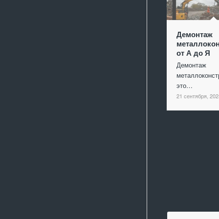
Демонтаж
металлокон
от А до Я
Демонтаж
металлоконст
это…
21 сентября, 202