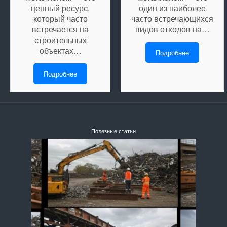
ценный ресурс,
один из наиболее
который часто
часто встречающихся
встречается на
видов отходов на…
строительных
объектах…
Подробнее
Подробнее
Полезные статьи