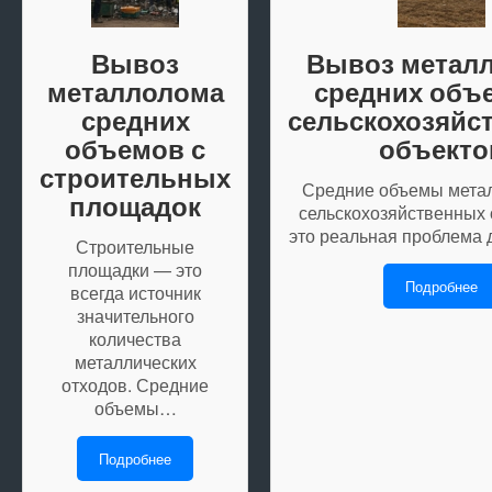
Вывоз
Вывоз метал
металлолома
средних объ
средних
сельскохозяйс
объемов с
объекто
строительных
Средние объемы мета
площадок
сельскохозяйственных
это реальная проблема
Строительные
площадки — это
Подробнее
всегда источник
значительного
количества
металлических
отходов. Средние
объемы…
Подробнее