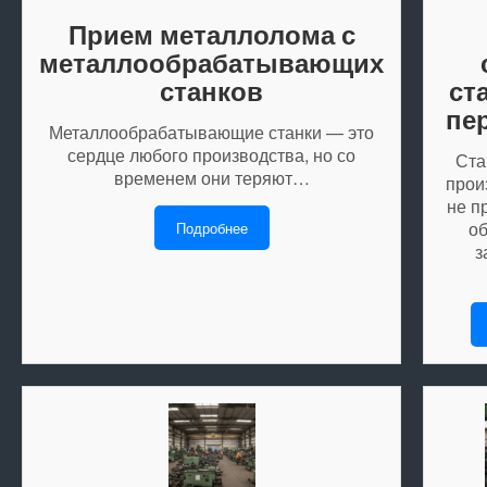
Прием металлолома с
металлообрабатывающих
станков
ст
пе
Металлообрабатывающие станки — это
сердце любого производства, но со
Ста
временем они теряют…
прои
не п
об
Подробнее
з