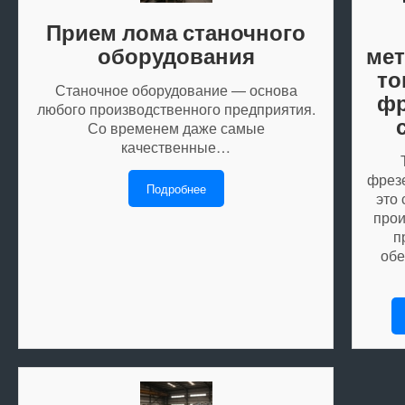
Прием лома станочного
оборудования
ме
то
Станочное оборудование — основа
фр
любого производственного предприятия.
Со временем даже самые
качественные…
фрез
Подробнее
это
прои
п
об