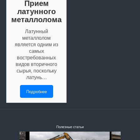
Прием
латунного
металлолома
Латунный
металлолом
является одним из
самых
востребованных
видов вторичного
сырья, поскольку
латунь…
Подробнее
Полезные статьи