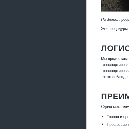
На фото: проц
Эти процедуры 
ЛОГИС
Мы предоставля
транспортировк
транспортировк
также соблюден
ПРЕИ
Сдача металлич
Точная и пр
Профессиона