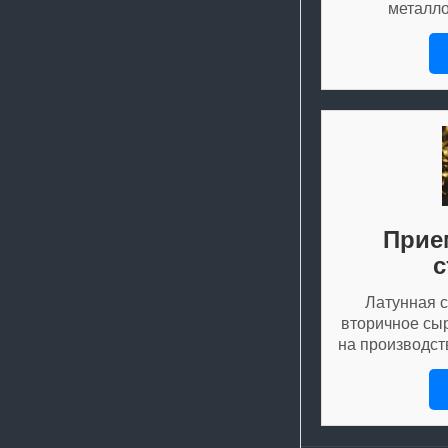
металл
Прие
с
Латунная с
вторичное сыр
на производс