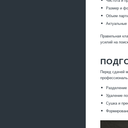
Чистота и п
Размер и фо
Объем парти
Актуальные 
Правильная кла
усилий на поис
ПОДГО
Перед сдачей м
профессиональн
Разделение 
Удаление по
Сушка и пре
Формировани