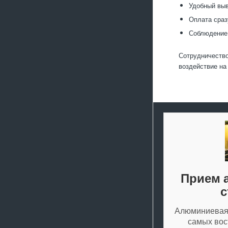
Удобный выв
Оплата сраз
Соблюдение 
Сотрудничество
воздействие н
Прием 
с
Алюминиевая 
самых вос