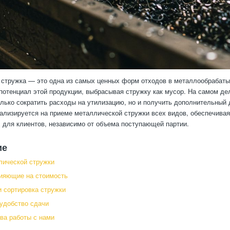
стружка — это одна из самых ценных форм отходов в металлообрабат
потенциал этой продукции, выбрасывая стружку как мусор. На самом де
олько сократить расходы на утилизацию, но и получить дополнительный
ализируется на приеме металлической стружки всех видов, обеспечива
 для клиентов, независимо от объема поступающей партии.
ие
лической стружки
ияющие на стоимость
и сортировка стружки
 удобство сдачи
ва работы с нами