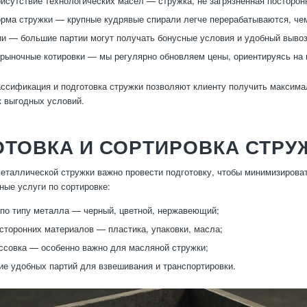
рисутствие технологических масел — стружка, не загрязненная посторо
рма стружки — крупные кудрявые спирали легче перерабатываются, че
и — большие партии могут получать бонусные условия и удобный вывоз
рыночные котировки — мы регулярно обновляем цены, ориентируясь на 
ссификация и подготовка стружки позволяют клиенту получить максима
к выгодных условий.
ТОВКА И СОРТИРОВКА СТРУ
еталлической стружки важно провести подготовку, чтобы минимизирова
ые услуги по сортировке:
по типу металла — черный, цветной, нержавеющий;
сторонних материалов — пластика, упаковки, масла;
ссовка — особенно важно для масляной стружки;
е удобных партий для взвешивания и транспортировки.