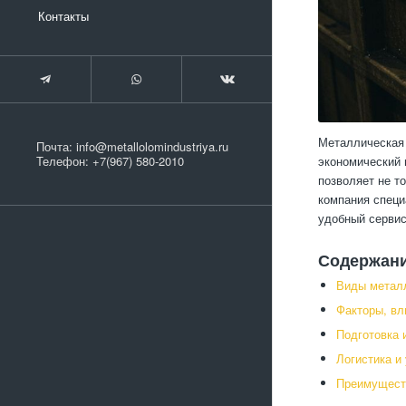
Контакты
Металлическая 
Почта:
info@metallolomindustriya.ru
экономический 
Телефон:
+7(967) 580-2010
позволяет не т
компания специ
удобный сервис
Содержан
Виды метал
Факторы, вл
Подготовка 
Логистика и
Преимущест