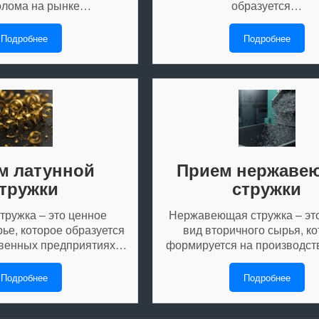
олома на рынке…
образуется…
Подробнее
Подробнее
м латунной
Прием нержаве
тружки
стружки
тружка – это ценное
Нержавеющая стружка – эт
ье, которое образуется
вид вторичного сырья, к
твенных предприятиях…
формируется на производс
Подробнее
Подробнее