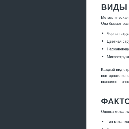
ВИДЫ
Металлическая 
Она бывает раз
Черная стру
Цветная стр
Нержавеющая
Микростружк
Каждый вид стр
повторного исп
позволяет точн
ФАКТ
Оценка металли
Тип металла