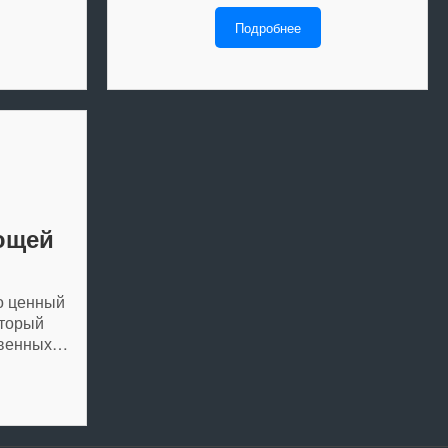
Подробнее
ющей
о ценный
оторый
твенных…