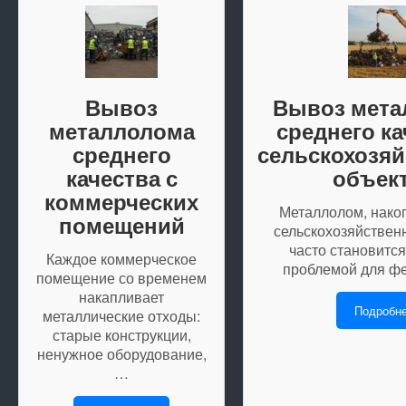
Вывоз
Вывоз мета
металлолома
среднего ка
среднего
сельскохозя
качества с
объек
коммерческих
Металлолом, нако
помещений
сельскохозяйствен
часто становитс
Каждое коммерческое
проблемой для ф
помещение со временем
накапливает
Подробн
металлические отходы:
старые конструкции,
ненужное оборудование,
…