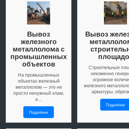
Вывоз
Вывоз желе
железного
металлоло
металлолома с
строитель
промышленных
площадо
объектов
Строительные пл
неизменно генер
На промышленных
огромное количе
объектах железный
железного металлол
металлолом — это не
арматуры, обре
просто ненужный хлам,
а…
Подробнее
Подробнее