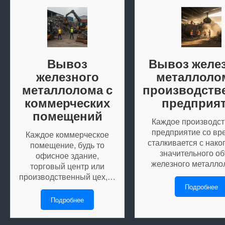
Вывоз
Вывоз желе
железного
металлоло
металлолома с
производств
коммерческих
предприя
помещений
Каждое производс
предприятие со в
Каждое коммерческое
сталкивается с нак
помещение, будь то
значительного о
офисное здание,
железного металл
торговый центр или
производственный цех,…
Подробнее
Подробнее