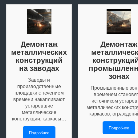
Демонтаж
Демонтаж
металлических
металличес
конструкций
конструкций
на заводах
промышлен
зонах
Заводы и
производственные
Промышленные зон
площадки с течением
временем становя
времени накапливают
источником устаре
устаревшие
металлических констр
металлические
каркасов, огражден
конструкции, каркасы…
Подробнее
Подробнее