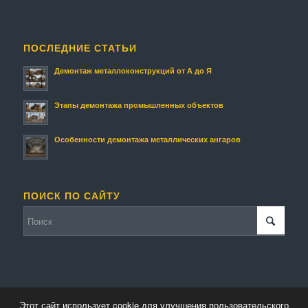
ПОСЛЕДНИЕ СТАТЬИ
Демонтаж металлоконструкций от А до Я
Этапы демонтажа промышленных объектов
Особенности демонтажа металлических ангаров
ПОИСК ПО САЙТУ
Этот сайт использует cookie для улучшения пользовательского
© Копирайт - Металлолом.
Персональные данные
-
Enfold Theme by Kriesi