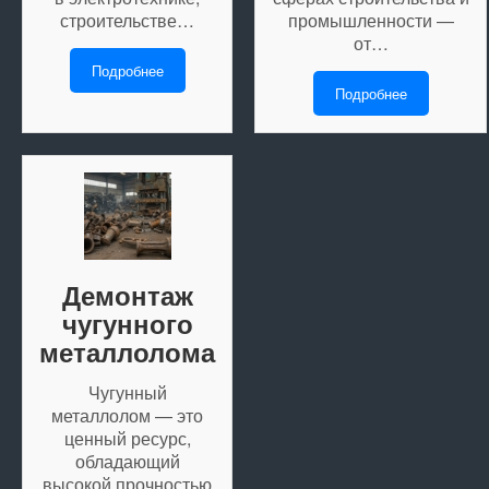
строительстве…
промышленности —
от…
Подробнее
Подробнее
Демонтаж
чугунного
металлолома
Чугунный
металлолом — это
ценный ресурс,
обладающий
высокой прочностью