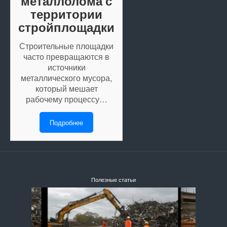
металлолома с
территории
стройплощадки
Строительные площадки
часто превращаются в
источники
металлического мусора,
который мешает
рабочему процессу…
Подробнее
Полезные статьи