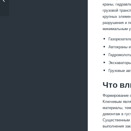
краны, гидравл
металлических анг...
грузовой транс
крупных элемен
разрушения и п
минимальным ур
Газорезател
Автокраны и
Гидромолоты
Экскаваторы
Грузовые ав
Что вл
Формирование с
Ключевым являе
материалы, тем
демонтаж в гус
Существенным ф
выполнения зак