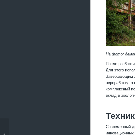
На фото: демо
После разборки
Для этого испо
Завершающим эт
переработку, а
комплексный по
вклад в эколог
Техник
Современный д
Особенности
инновационных
демонтажа