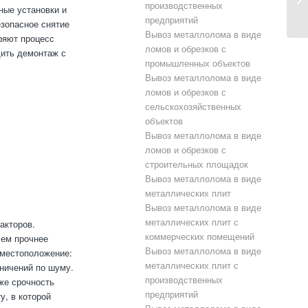
производственных
ные установки и
предприятий
езопасное снятие
Вывоз металлолома в виде
ряют процесс
ломов и обрезков с
дить демонтаж с
промышленных объектов
Вывоз металлолома в виде
ломов и обрезков с
сельскохозяйственных
объектов
Вывоз металлолома в виде
ломов и обрезков с
строительных площадок
Вывоз металлолома в виде
металлических плит
Вывоз металлолома в виде
металлических плит с
акторов.
коммерческих помещений
чем прочнее
Вывоз металлолома в виде
 местоположение:
металлических плит с
ничений по шуму.
производственных
же срочность
предприятий
, в которой