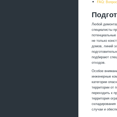
FAQ: Вопрос
Подго
Любой демонтаж
специалисты пр
потенциальные 
не только конс
домов, линий э
подготовительн
подбирают спец
отходов.
Особое внимани
инженерные ком
категории опас
территории от 
переходить к п
территория огр
складирования 
случаи и обесп