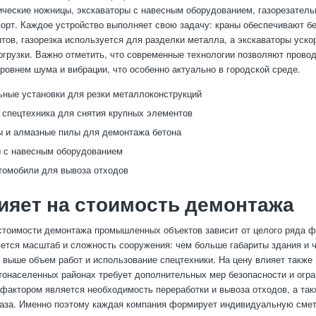
ические ножницы, экскаваторы с навесным оборудованием, газорезатель
порт. Каждое устройство выполняет свою задачу: краны обеспечивают б
тов, газорезка используется для разделки металла, а экскаваторы уско
огрузки. Важно отметить, что современные технологии позволяют прово
овнем шума и вибрации, что особенно актуально в городской среде.
ьные установки для резки металлоконструкций
 спецтехника для снятия крупных элементов
 и алмазные пилы для демонтажа бетона
 с навесным оборудованием
томобили для вывоза отходов
ияет на стоимость демонтажа
тоимости демонтажа промышленных объектов зависит от целого ряда ф
тся масштаб и сложность сооружения: чем больше габариты здания и 
 выше объем работ и использование спецтехники. На цену влияет также
тонаселенных районах требует дополнительных мер безопасности и огра
актором является необходимость переработки и вывоза отходов, а так
аза. Именно поэтому каждая компания формирует индивидуальную смету