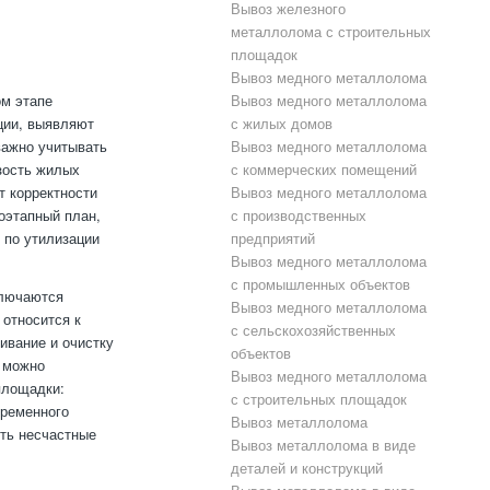
Вывоз железного
металлолома с строительных
площадок
Вывоз медного металлолома
ом этапе
Вывоз медного металлолома
ции, выявляют
с жилых домов
важно учитывать
Вывоз медного металлолома
зость жилых
с коммерческих помещений
т корректности
Вывоз медного металлолома
оэтапный план,
с производственных
 по утилизации
предприятий
Вывоз медного металлолома
с промышленных объектов
ключаются
Вывоз медного металлолома
 относится к
с сельскохозяйственных
ивание и очистку
объектов
р можно
Вывоз медного металлолома
площадки:
с строительных площадок
временного
Вывоз металлолома
ить несчастные
Вывоз металлолома в виде
деталей и конструкций