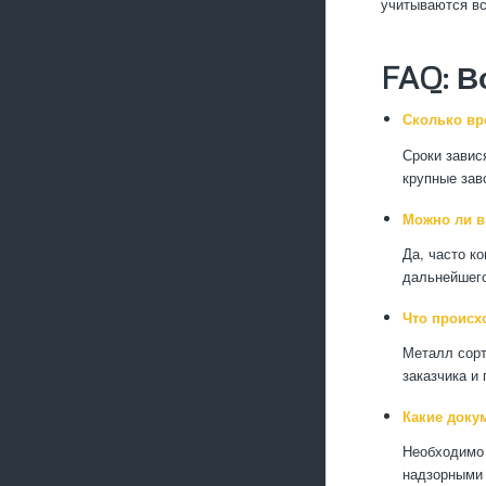
учитываются вс
FAQ: В
Сколько вр
Сроки завис
крупные зав
Можно ли в
Да, часто к
дальнейшего
Что происх
Металл сорт
заказчика и
Какие доку
Необходимо 
надзорными 