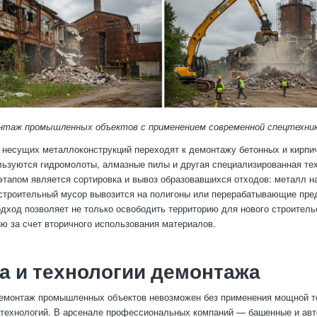
нтаж промышленных объектов с применением современной спецтехник
 несущих металлоконструкций переходят к демонтажу бетонных и кирпи
льзуются гидромолоты, алмазные пилы и другая специализированная тех
апом является сортировка и вывоз образовавшихся отходов: металл н
 строительный мусор вывозится на полигоны или перерабатывающие пред
дход позволяет не только освободить территорию для нового строительс
ию за счет вторичного использования материалов.
а и технологии демонтажа
емонтаж промышленных объектов невозможен без применения мощной т
 технологий. В арсенале профессиональных компаний — башенные и ав