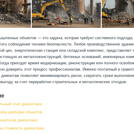
шленных объектов — это задача, которая требует системного подхода,
огого соблюдения техники безопасности. Любое производственное здание
кой цех, энергетическая станция или складской комплекс, представляет
остоящую из металлоконструкций, бетонных оснований, инженерных ком
Когда приходит время модернизации, реконструкции или полного освобо
жно доверить этот процесс профессионалам. Именно поэтапный и грамот
 демонтаж позволяет минимизировать риски, сократить сроки выполнени
выгоду за счет переработки строительных и металлических отходов.
ие
льный этап демонтажа
апы разборки объектов
ехнологии демонтажа
на стоимость демонтажа