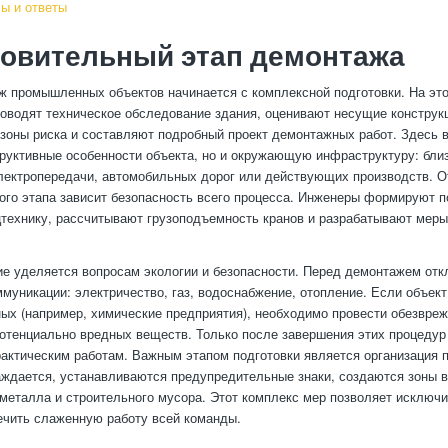
ы и ответы
товительный этап демонтажа
 промышленных объектов начинается с комплексной подготовки. На эт
оводят техническое обследование здания, оценивают несущие конструк
зоны риска и составляют подробный проект демонтажных работ. Здесь 
труктивные особенности объекта, но и окружающую инфраструктуру: бли
лектропередачи, автомобильных дорог или действующих производств. О
ого этапа зависит безопасность всего процесса. Инженеры формируют п
технику, рассчитывают грузоподъемность кранов и разрабатывают меры
е уделяется вопросам экологии и безопасности. Перед демонтажем от
муникации: электричество, газ, водоснабжение, отопление. Если объект
ных (например, химические предприятия), необходимо провести обезвреж
потенциально вредных веществ. Только после завершения этих процеду
рактическим работам. Важным этапом подготовки является организация 
аждается, устанавливаются предупредительные знаки, создаются зоны 
металла и строительного мусора. Этот комплекс мер позволяет исключ
ечить слаженную работу всей команды.