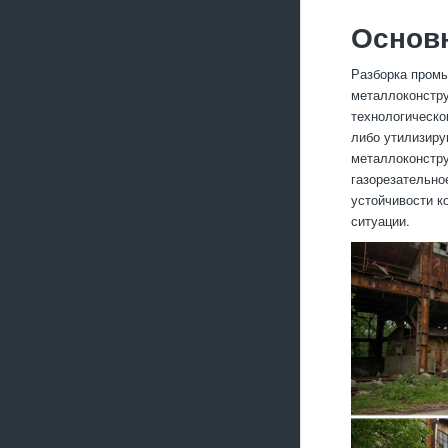
Основн
Разборка пром
металлоконстру
технологическо
либо утилизиру
металлоконстру
газорезательно
устойчивости к
ситуации.