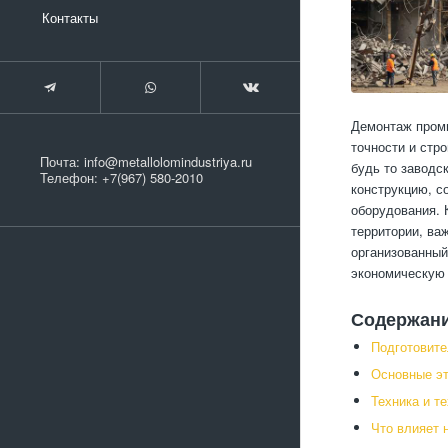
Контакты
Демонтаж промы
точности и стр
Почта:
info@metallolomindustriya.ru
будь то заводс
Телефон:
+7(967) 580-2010
конструкцию, с
оборудования. 
территории, ва
организованный
экономическую 
Содержан
Подготовите
Основные эт
Техника и т
Что влияет 