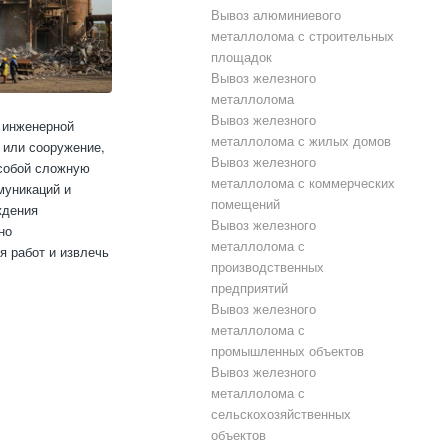
Вывоз алюминиевого
металлолома с строительных
площадок
Вывоз железного
металлолома
Вывоз железного
 инженерной
металлолома с жилых домов
 или сооружение,
Вывоз железного
 собой сложную
металлолома с коммерческих
муникаций и
помещений
ждения
Вывоз железного
но
металлолома с
я работ и извлечь
производственных
предприятий
Вывоз железного
металлолома с
промышленных объектов
Вывоз железного
металлолома с
сельскохозяйственных
объектов