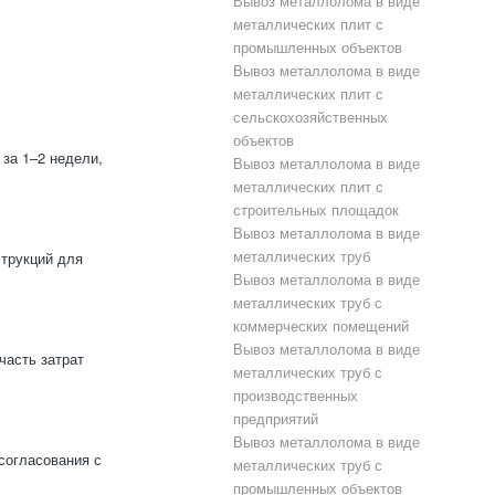
Вывоз металлолома в виде
металлических плит с
промышленных объектов
Вывоз металлолома в виде
металлических плит с
сельскохозяйственных
объектов
за 1–2 недели,
Вывоз металлолома в виде
металлических плит с
строительных площадок
Вывоз металлолома в виде
металлических труб
струкций для
Вывоз металлолома в виде
металлических труб с
коммерческих помещений
Вывоз металлолома в виде
часть затрат
металлических труб с
производственных
предприятий
Вывоз металлолома в виде
согласования с
металлических труб с
промышленных объектов