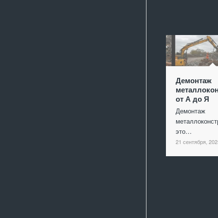
Демонтаж
металлокон
от А до Я
Демонтаж
металлоконст
это…
21 сентября, 202