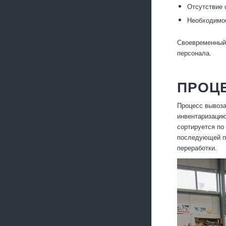
Отсутствие 
Необходимос
Своевременный 
персонала.
ПРОЦ
Процесс вывоза
инвентаризацию
сортируется по
последующей пе
переработки.