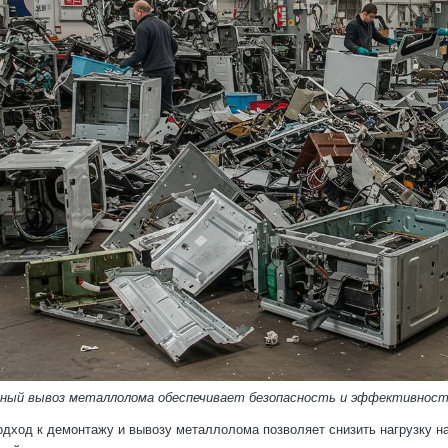
ный вывоз металлолома обеспечивает безопасность и эффективнос
дход к демонтажу и вывозу металлолома позволяет снизить нагрузку н