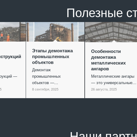
Полезные с
Этапы демонтажа
Особенности
струкций
промышленных
демонтажа
объектов
металлических
ангаров
Демонтаж
рукций —
промышленных
Металлические ангары
объектов —…
— это универсальные…
5
8 сентября, 2025
26 августа, 2025
Наши парт