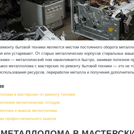
ремонту бытовой техники являются местом постоянного оборота металл
оя или устаревают. От старых металлических корпусов стиральных маш
оники — металлический лом накапливается быстро, занимая полезное пр
ывоз металлолома с мастерских по ремонту бытовой техники — это не т
использования ресурсов, переработки металла и получения дополнител
ие
олома в мастерских по ремонту техники
опления металлических отходов
монтажа и вывоза металлолома
ва профессионального вывоза
МЕТАЛЛОЛОМА В МАСТЕРСКИ