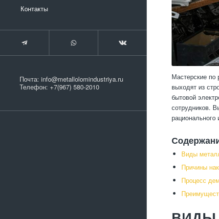
Контакты
Мастерские по 
Почта:
info@metallolomindustriya.ru
выходят из стр
Телефон:
+7(967) 580-2010
бытовой электр
сотрудников. В
рационального 
Содержан
Виды металл
Причины нак
Процесс де
Преимущест
ВИДЫ 