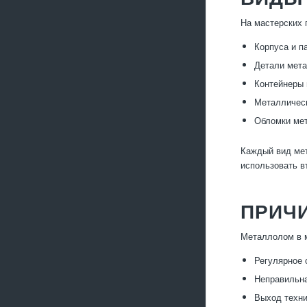
На мастерских 
Корпуса и п
Детали мета
Контейнеры 
Металлическ
Обломки мет
Каждый вид мет
использовать в
ПРИЧ
Металлолом в м
Регулярное 
Неправильна
Выход техни