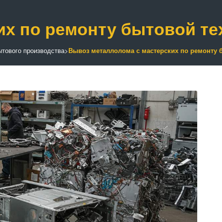
их по ремонту бытовой те
тового производства
>
Вывоз металлолома с мастерских по ремонту 