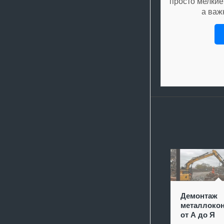
просто мелкие
а важ
Демонтаж
металлокон
от А до Я