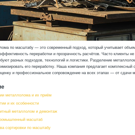
ома по масштабу — это современный подход, который учитывает объем
ффективность переработки и прозрачность расчётов. Часто клиенты не 
ебуют разных подходов, технологий и логистики. Разделение металлоло
тимизировать его переработку. Наша компания предлагает комплексный 
ценку и профессиональное сопровождение на всех этапах — от сдачи ме
ие
ии металлолома и их приём
тии и их особенности
ритный металлолом и демонтаж
промышленный масштаб
а сортировки по масштабу