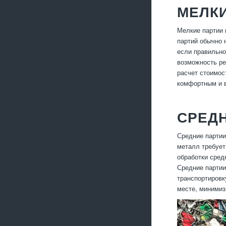
МЕЛКИ
Мелкие партии 
партий обычно 
если правильно
возможность ре
расчет стоимос
комфортным и 
СРЕДН
Средние партии
металл требует
обработки сред
Средние партии
транспортировк
месте, минимиз