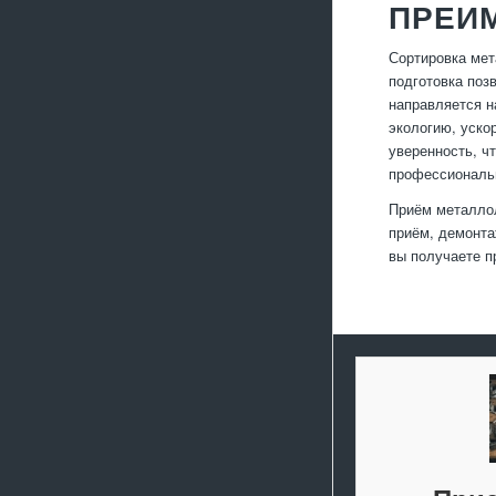
ПРЕИ
Сортировка мет
подготовка поз
направляется н
экологию, уско
уверенность, ч
профессиональн
Приём металлол
приём, демонта
вы получаете п