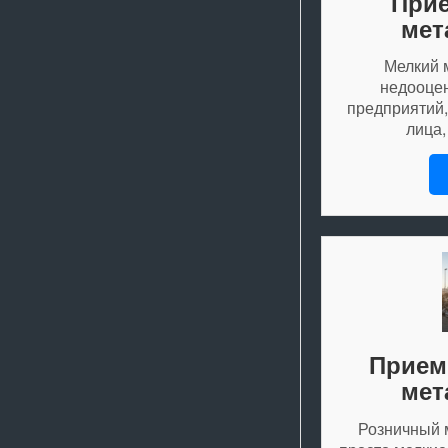
Прие
мет
Мелкий 
недооце
предприятий,
лица,
Прием
мет
Розничный 