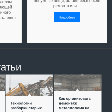
ненужные вещи, оставшиеся после
ллолом
ремонта или…
ляющей
нного
ставляет
Подробнее
татьи
Как организовать
Технологии
демонтаж
разборки старых
металлолома на