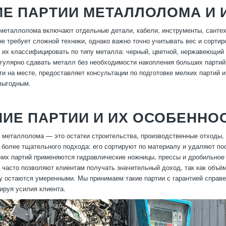
Е ПАРТИИ МЕТАЛЛОЛОМА И 
металлолома включают отдельные детали, кабели, инструменты, сантех
не требует сложной техники, однако важно точно учитывать вес и сорт
 их классифицировать по типу металла: черный, цветной, нержавеющий 
гулярно сдавать металл без необходимости накопления больших партий
ти на месте, предоставляет консультации по подготовке мелких партий 
выгодным.
ИЕ ПАРТИИ И ИХ ОСОБЕННО
 металлолома — это остатки строительства, производственные отходы, 
 более тщательного подхода: его сортируют по материалу и удаляют по
них партий применяются гидравлические ножницы, прессы и дробильное 
 часто позволяют клиентам получать значительный доход, так как объё
у остаются умеренными. Мы принимаем такие партии с гарантией справе
ируя усилия клиента.