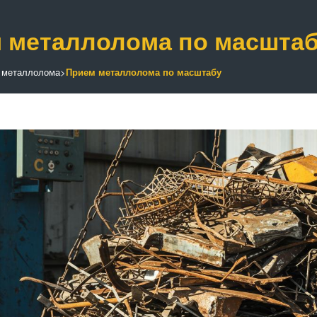
 металлолома по масшта
 металлолома
>
Прием металлолома по масштабу