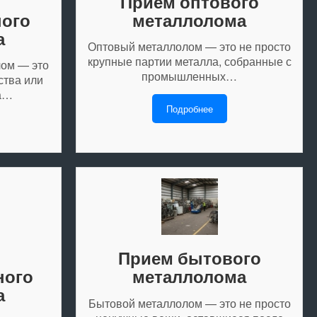
Прием оптового
ного
металлолома
а
Оптовый металлолом — это не просто
крупные партии металла, собранные с
ом — это
промышленных…
ства или
 а…
Подробнее
Прием бытового
ного
металлолома
а
Бытовой металлолом — это не просто