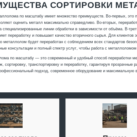
МУЩЕСТВА СОРТИРОВКИ МЕТ
аллолома по масштабу имеет множество преимуществ. Во-первых, это 
воляют оценить металл максимально справедливо. Во-вторых, перерабо
а специализированные линии обработки в зависимости от объёма. В-трет
ряет переработку и повышает качество вторичного сырья. Для клиентов 
то металлолом будет переработан с соблюдением всех стандартов безоп
ые консультации и полный спектр услуг, чтобы работа с металлоломом
ома по масштабу — это современный и удобный способ переработки ме
ж, сортировку, транспортировку и переработку, гарантируя прозрачные 
рофессиональный подход, современное оборудование и максимальную 