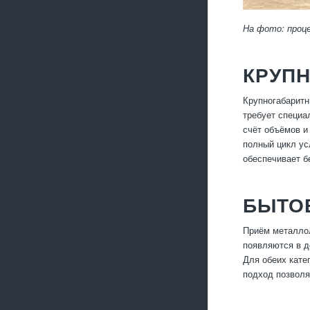
На фото: проц
КРУП
Крупногабаритн
требует специа
счёт объёмов и
полный цикл ус
обеспечивает б
БЫТО
Приём металлол
появляются в д
Для обеих кате
подход позволя