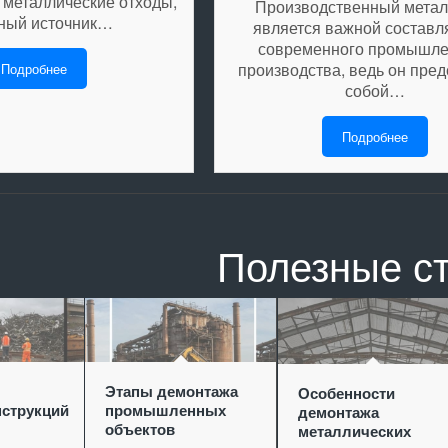
 металлические отходы,
Производственный мета
ный источник…
является важной состав
современного промышле
производства, ведь он пред
Подробнее
собой…
Подробнее
Полезные с
Этапы демонтажа
Особенности
струкций
промышленных
демонтажа
объектов
металлических