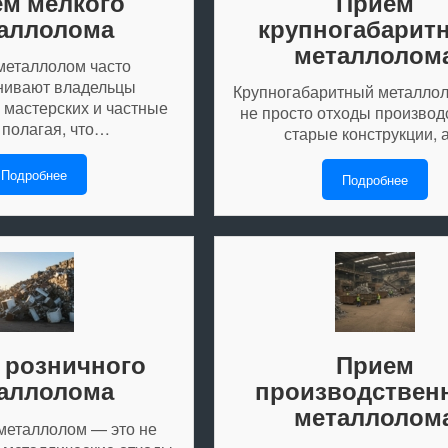
м мелкого
Прием
аллолома
крупногабарит
металлолом
металлолом часто
нивают владельцы
Крупногабаритный металлол
 мастерских и частные
не просто отходы производ
 полагая, что…
старые конструкции,
Подробнее
Подробнее
 розничного
Прием
аллолома
производствен
металлолом
металлолом — это не