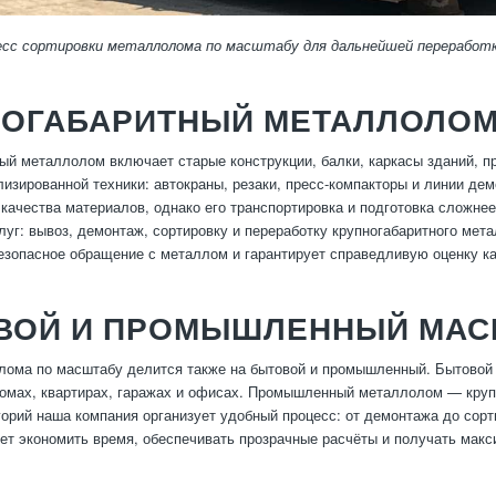
есс сортировки металлолома по масштабу для дальнейшей переработк
НОГАБАРИТНЫЙ МЕТАЛЛОЛОМ
ый металлолом включает старые конструкции, балки, каркасы зданий, п
лизированной техники: автокраны, резаки, пресс-компакторы и линии д
 качества материалов, однако его транспортировка и подготовка сложне
луг: вывоз, демонтаж, сортировку и переработку крупногабаритного мет
езопасное обращение с металлом и гарантирует справедливую оценку ка
ВОЙ И ПРОМЫШЛЕННЫЙ МАС
ома по масштабу делится также на бытовой и промышленный. Бытовой 
омах, квартирах, гаражах и офисах. Промышленный металлолом — крупн
горий наша компания организует удобный процесс: от демонтажа до сорт
ет экономить время, обеспечивать прозрачные расчёты и получать макс