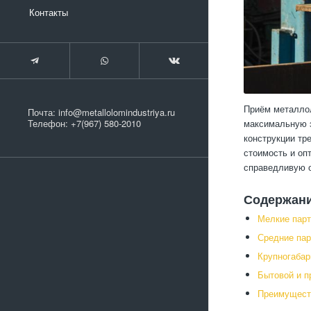
Контакты
Приём металлол
Почта:
info@metallolomindustriya.ru
максимальную э
Телефон:
+7(967) 580-2010
конструкции тр
стоимость и оп
справедливую о
Содержан
Мелкие парт
Средние пар
Крупногаба
Бытовой и 
Преимуществ