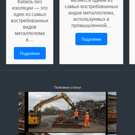
Кабель без
самых востребованных
изоляции — это
видов металлолома,
один из самых
используемых в
востребованных
промышленной…
видов
металлолома
в…
Подробнее
Подробнее
Полезные статьи