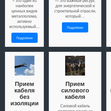
– это один из
— это важный ресурс
наиболее
для энергетической и
ценных видов
строительной отрасли,
металлолома,
который…
активно
используемый…
Подробнее
Подробнее
Прием
Прием
кабеля
силового
без
кабеля
изоляции
Силовой кабель
является одним из