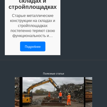
складах и
стройплощадках
Старые металлические
конструкции на складах и
стройплощадках
постепенно теряют свою
функциональность и…
Подробнее
Полезные статьи