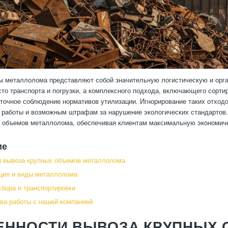
 металлолома представляют собой значительную логистическую и орга
сто транспорта и погрузки, а комплексного подхода, включающего сорт
 точное соблюдение нормативов утилизации. Игнорирование таких отхо
работы и возможным штрафам за нарушение экологических стандартов.
 объемов металлолома, обеспечивая клиентам максимальную экономичес
ие
и вывоза крупных объемов металлолома
ция и виды металлолома
сбора и транспортировки
а работы с нашей компанией
ЕННОСТИ ВЫВОЗА КРУПНЫХ