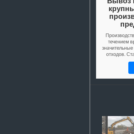
Вывоз 
крупны
произ
пре
Производств
течением в
значительные
отходов. Ст