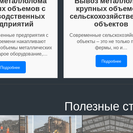
металлолома
Вывоз металло
х объемов с
крупных объем
водственных
сельскохозяйств
дприятий
объектов
енные предприятия с
Современные сельскохозяй
ремени накапливают
объекты – это не только 
 объемы металлических
фермы, но и…
арое оборудование,…
Подробнее
Подробнее
Полезные с