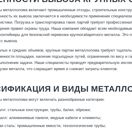
 металлолома включают промышленные отходы, строительные конструк
нность их вывоза заключается в необходимости применения специализи
гистики. Погрузка и транспортировка таких партий требуют профессион
дения правил охраны труда. Наша компания обладает всем необходимы
контейнеры для безопасной перевозки крупногабаритного металла. Это 
сс вывоза.
алых и средних объемов, крупные партии металлолома требуют тщатель
енности площадки, наличие подъездных путей, ограничения по весу и г
полнение задачи. Наши специалисты проводят предварительную инспе
рузки металла, что сокращает время и снижает затраты клиентов.
СИФИКАЦИЯ И ВИДЫ МЕТАЛЛ
 металлолома могут включать разнообразные категории:
лл: стальные конструкции, трубы, балки, обрезки;
алл: алюминиевые панели, медные кабели и элементы;
 сталь: промышленные емкости, технологические трубы;