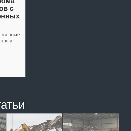
лома
ов с
енных
ственные
поля и
татьи