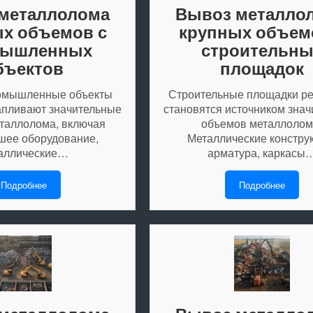
металлолома
Вывоз металло
х объемов с
крупных объем
мышленных
строительны
бъектов
площадок
омышленные объекты
Строительные площадки ре
апливают значительные
становятся источником зна
таллолома, включая
объемов металлолом
шее оборудование,
Металлические констру
аллические…
арматура, каркасы
Подробнее
Подробнее