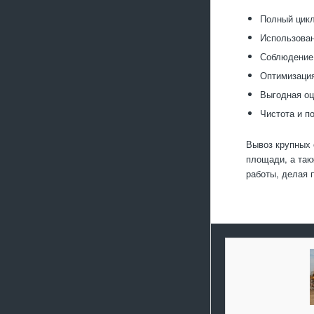
Полный цикл
Использован
Соблюдение 
Оптимизация
Выгодная оц
Чистота и п
Вывоз крупных 
площади, а так
работы, делая 