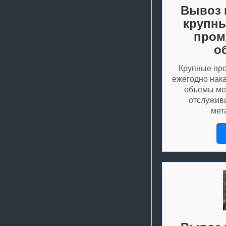
Вывоз 
крупны
про
о
Крупные пр
ежегодно нак
объемы ме
отслужив
мет