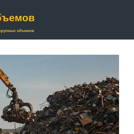
бъемов
крупных объемов