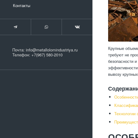
Контакты
Крупные объемы
Почта:
info@metallolomindustriya.ru
требуют не про
Телефон:
+7(967) 580-2010
безопасности и
эффективности 
вывозу крупных
Содержан
Особенност
Классифика
Технологии 
Преимуществ
ОСОБ