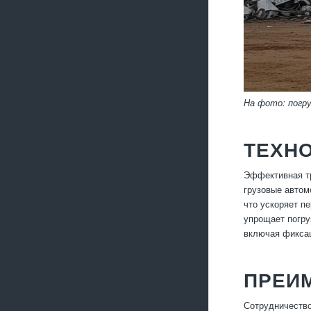
На фото: погру
ТЕХНО
Эффективная т
грузовые автом
что ускоряет п
упрощает погру
включая фиксац
ПРЕИ
Сотрудничество