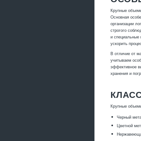
Крупные объемы
Основная особе
организации ло
строгого соблю
и специальные 
ускорить проце
В отличие от м
учитываем особ
эффективное вы
хранения и пог
КЛАС
Крупные объемы
Черный мета
Цветной мет
Нержавеющая