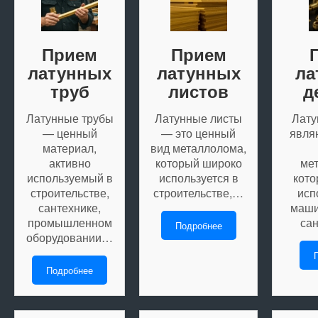
Прием
Прием
латунных
латунных
ла
труб
листов
д
Латунные трубы
Латунные листы
Лату
— ценный
— это ценный
явля
материал,
вид металлолома,
активно
который широко
ме
используемый в
используется в
кото
строительстве,
строительстве,…
исп
сантехнике,
маши
промышленном
са
Подробнее
оборудовании…
Подробнее