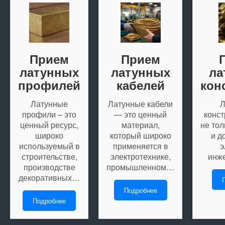
Прием
Прием
латунных
латунных
ла
профилей
кабелей
кон
Латунные
Латунные кабели
Л
профили – это
— это ценный
конст
ценный ресурс,
материал,
не то
широко
который широко
и д
используемый в
применяется в
э
строительстве,
электротехнике,
инж
производстве
промышленном…
декоративных…
Подробнее
Подробнее