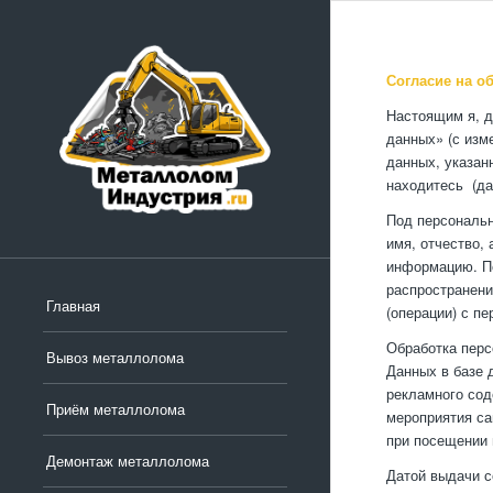
Согласие на о
Настоящим я, д
данных» (с изм
данных, указан
находитесь (да
Под персональ
имя, отчество,
информацию. По
распространени
Главная
(операции) с п
Обработка пер
Вывоз металлолома
Данных в базе 
рекламного сод
Приём металлолома
мероприятия са
при посещении 
Демонтаж металлолома
Датой выдачи с