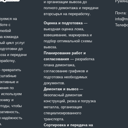
Румянц
и организации вывоза до
полного демонтажа и передачи
Почта:
вторсырья на переработку.
руемся на
info@me
Оценка и подготовка
—
боте с
Телеф
выездная оценка лома,
 любой
взвешивание, маркировка и
ша команда
подбор оптимальной схемы
ый цикл услуг
вывоза.
подготовки до
Планирование работ и
оза и передачи
согласования
— разработка
еработку.
плана демонтажа,
 превратить
согласование графиков и
сштабные
подготовка необходимых
ективные и
документов.
ения по
Демонтаж и вывоз
—
 используем
безопасный демонтаж
хнику и
конструкций, резка и погрузка
тоды, чтобы
металла, организация
ративность,
специализированного
и надёжность
транспорта.
а.
Сортировка и передача на