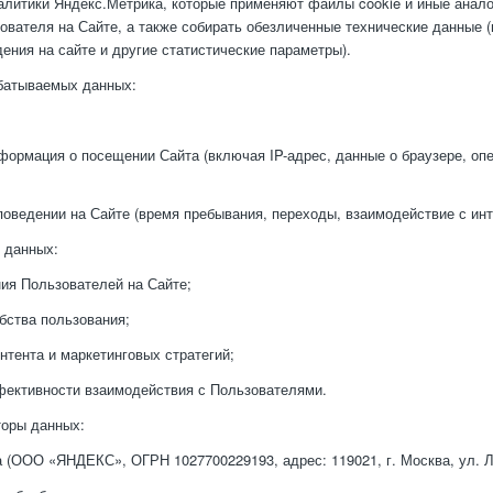
алитики Яндекс.Метрика, которые применяют файлы cookie и иные анало
ователя на Сайте, а также собирать обезличенные технические данные (в
ения на сайте и другие статистические параметры).
батываемых данных:
формация о посещении Сайта (включая IP-адрес, данные о браузере, оп
оведении на Сайте (время пребывания, переходы, взаимодействие с инт
 данных:
ия Пользователей на Сайте;
бства пользования;
нтента и маркетинговых стратегий;
ективности взаимодействия с Пользователями.
торы данных:
 (ООО «ЯНДЕКС», ОГРН 1027700229193, адрес: 119021, г. Москва, ул. Ль