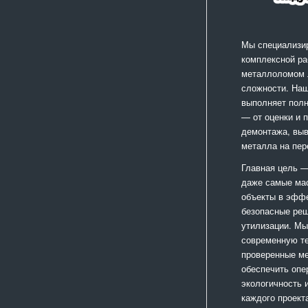
Мы специализи
комплексной ра
металлоломом
сложности. На
выполняет полн
— от оценки и 
демонтажа, выв
металла на пер
Главная цель —
даже самые ма
объекты в эфф
безопасные реш
утилизации. Мы
современную те
проверенные ме
обеспечить опе
экологичность 
каждого проект