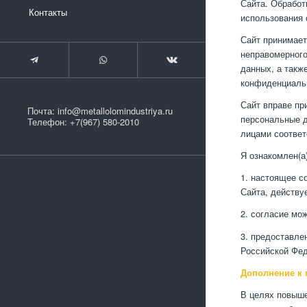
Сайта. Обработ
Контакты
использования 
Сайт принимает
неправомерного
данных, а такж
конфиденциаль
Сайт вправе пр
Почта:
info@metallolomindustriya.ru
персональные 
Телефон:
+7(967) 580-2010
лицами соответ
Я ознакомлен(а)
1. настоящее с
Сайта, действуе
2. согласие мо
3. предоставле
Российской Фед
Дополнение к 
В целях повыше