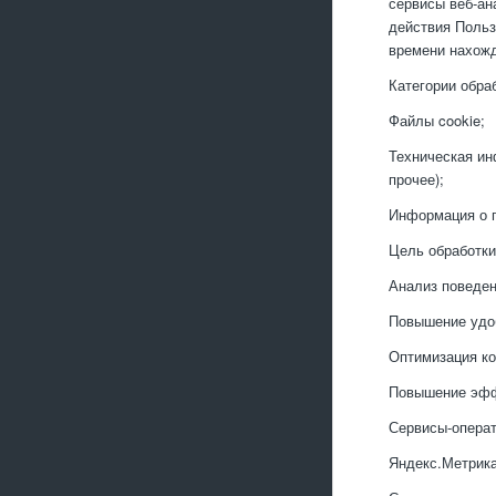
сервисы веб-ан
действия Польз
времени нахожд
Категории обра
Файлы cookie;
Техническая ин
прочее);
Информация о п
Цель обработки
Анализ поведен
Повышение удо
Оптимизация ко
Повышение эфф
Сервисы-опера
Яндекс.Метрика