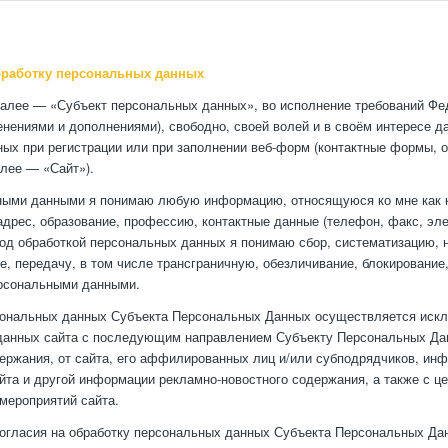
бработку персональных данных
алее — «Субъект персональных данных», во исполнение требований Фед
енениями и дополнениями), свободно, своей волей и в своём интересе 
ных при регистрации или при заполнении веб-форм (контактные формы, 
лее — «Сайт»).
ными данными я понимаю любую информацию, относящуюся ко мне как к
 адрес, образование, профессию, контактные данные (телефон, факс, эл
д обработкой персональных данных я понимаю сбор, систематизацию, на
е, передачу, в том числе трансграничную, обезличивание, блокирование
ерсональными данными.
сональных данных Субъекта Персональных Данных осуществляется искл
данных сайта с последующим направлением Субъекту Персональных Дан
ержания, от сайта, его аффилированных лиц и/или субподрядчиков, ин
йта и другой информации рекламно-новостного содержания, а также с 
мероприятий сайта.
огласия на обработку персональных данных Субъекта Персональных Дан