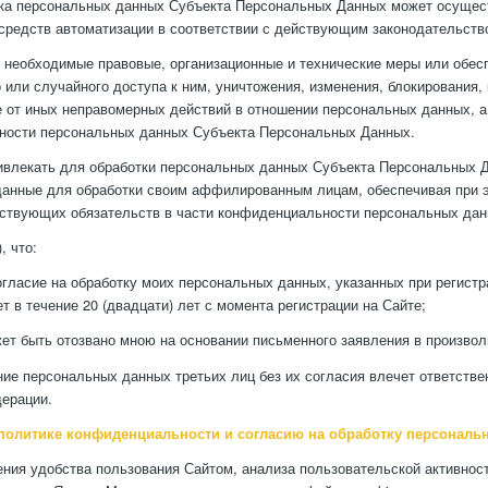
ка персональных данных Субъекта Персональных Данных может осущест
средств автоматизации в соответствии с действующим законодательств
 необходимые правовые, организационные и технические меры или обес
 или случайного доступа к ним, уничтожения, изменения, блокирования,
е от иных неправомерных действий в отношении персональных данных, а
ности персональных данных Субъекта Персональных Данных.
ивлекать для обработки персональных данных Субъекта Персональных Д
данные для обработки своим аффилированным лицам, обеспечивая при 
ствующих обязательств в части конфиденциальности персональных дан
, что:
огласие на обработку моих персональных данных, указанных при регист
т в течение 20 (двадцати) лет с момента регистрации на Сайте;
жет быть отозвано мною на основании письменного заявления в произво
ние персональных данных третьих лиц без их согласия влечет ответств
ерации.
политике конфиденциальности и согласию на обработку персональ
ния удобства пользования Сайтом, анализа пользовательской активност