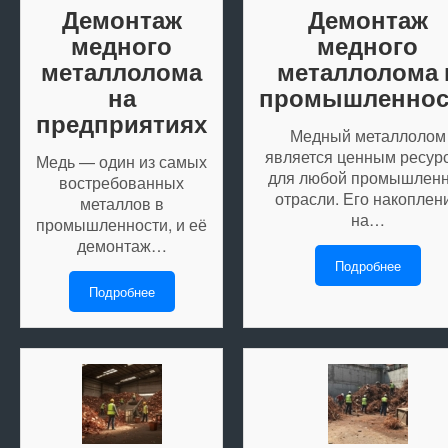
Демонтаж
Демонтаж
медного
медного
металлолома
металлолома 
на
промышленнос
предприятиях
Медный металлолом
является ценным ресур
Медь — один из самых
для любой промышлен
востребованных
отрасли. Его накоплен
металлов в
на…
промышленности, и её
демонтаж…
Подробнее
Подробнее