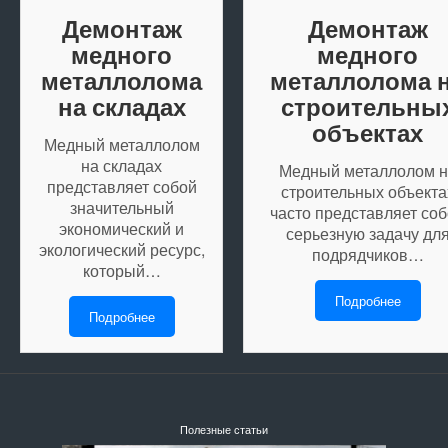
Демонтаж
Демонтаж
медного
медного
металлолома
металлолома 
на складах
строительны
объектах
Медный металлолом
на складах
Медный металлолом н
представляет собой
строительных объекта
значительный
часто представляет со
экономический и
серьезную задачу дл
экологический ресурс,
подрядчиков…
который…
Подробнее
Подробнее
Полезные статьи