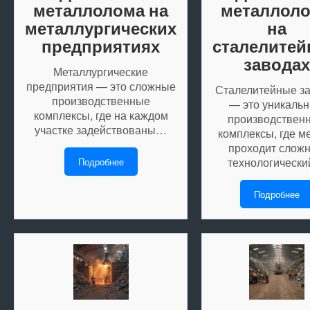
металлолома на
металлол
металлургических
на
предприятиях
сталелите
заводах
Металлургические
предприятия — это сложные
Сталелитейные з
производственные
— это уникаль
комплексы, где на каждом
производствен
участке задействованы…
комплексы, где м
проходит слож
технологическ
Подробнее
Подробнее