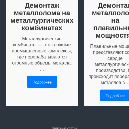
Демонтаж
Демонта
металлолома на
металлол
металлургических
на
комбинатах
плавильн
мощност
Металлургические
комбинаты — это сложные
Плавильные мощ
промышленные комплексы,
представляют с
где перерабатываются
сердце
огромные объемы металла,
металлургическ
…
производства, 
происходит перер
металлов в
Подробнее
Подробнее
Полезные статьи