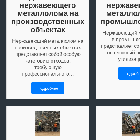
нержавеющего
нержаве
металлолома на
металло
производственных
промышле
объектах
Нержавеющий 
в промышл
Нержавеющий металлолом на
представляет со
производственных объектах
но сложный р
представляет собой особую
утилизац
категорию отходов,
требующую
профессионального…
Подроб
Подробнее