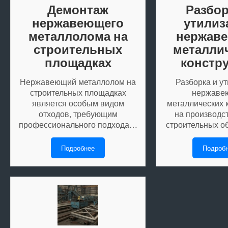
Демонтаж
Разбор
нержавеющего
утилиз
металлолома на
нержав
строительных
металли
площадках
констр
Нержавеющий металлолом на
Разборка и у
строительных площадках
нержаве
является особым видом
металлических 
отходов, требующим
на производс
профессионального подхода…
строительных о
Подробнее
Подроб