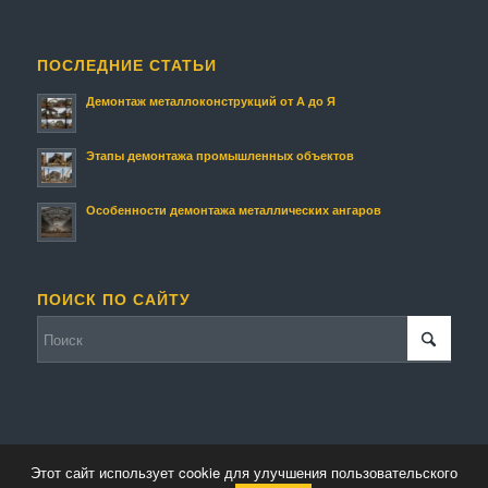
ПОСЛЕДНИЕ СТАТЬИ
Демонтаж металлоконструкций от А до Я
Этапы демонтажа промышленных объектов
Особенности демонтажа металлических ангаров
ПОИСК ПО САЙТУ
Этот сайт использует cookie для улучшения пользовательского
© Копирайт - Металлолом.
Персональные данные
-
Enfold Theme by Kriesi