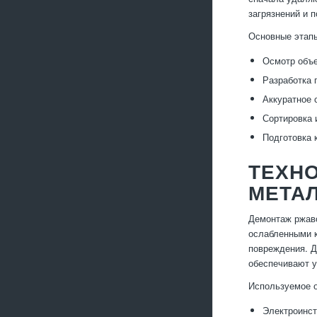
загрязнений и 
Основные этап
Осмотр объе
Разработка 
Аккуратное 
Сортировка 
Подготовка 
ТЕХН
МЕТА
Демонтаж ржаво
ослабленными к
повреждения. Д
обеспечивают у
Используемое 
Электроинст