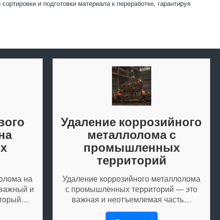
 сортировки и подготовки материала к переработке, гарантируя
вого
Удаление коррозийного
на
металлолома с
х
промышленных
территорий
олома на
Удаление коррозийного металлолома
важный и
с промышленных территорий — это
оторый…
важная и неотъемлемая часть…