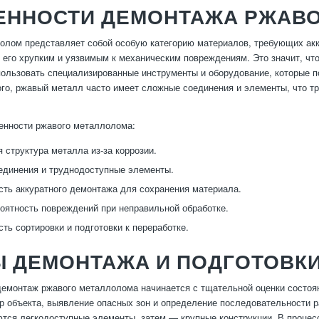
ЕННОСТИ ДЕМОНТАЖА РЖАВ
лом представляет собой особую категорию материалов, требующих акку
 его хрупким и уязвимым к механическим повреждениям. Это значит, ч
ользовать специализированные инструменты и оборудование, которые по
ого, ржавый металл часто имеет сложные соединения и элементы, что т
енности ржавого металлолома:
 структура металла из-за коррозии.
динения и труднодоступные элементы.
ть аккуратного демонтажа для сохранения материала.
оятность повреждений при неправильной обработке.
ть сортировки и подготовки к переработке.
 ДЕМОНТАЖА И ПОДГОТОВКИ
монтаж ржавого металлолома начинается с тщательной оценки состоян
р объекта, выявление опасных зон и определение последовательности р
тся легкодоступные элементы, затем — крупные конструкции. В процесс