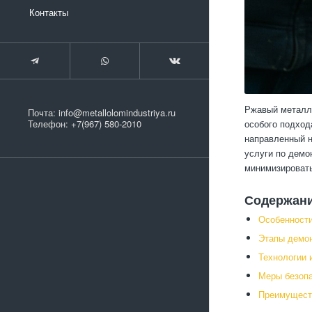
Контакты
Ржавый металло
Почта:
info@metallolomindustriya.ru
особого подход
Телефон:
+7(967) 580-2010
направленный н
услуги по демо
минимизировать
Содержан
Особенност
Этапы демон
Технологии 
Меры безопа
Преимущест