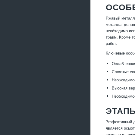
ОСОБ
Ржавый металло
металла, делая
необходимо исп
травм. Кроме т
работ.
Ключевые особ
Ослабленная
Сложные сое
Необходимос
Высокая вер
Необходимос
ЭТАПЫ
Эффективный де
является осмот
сначала удаляю