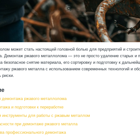
лом может стать настоящей головной болью для предприятий и строите
а. Демонтаж ржавого металлолома — это не просто удаление старых и 
а безопасное снятие материала, его сортировку и подготовку к дальне
нтажу ржавого металла с использованием современных технологий и об
 риски.
ие
и демонтажа ржавого металлолома
тажа и подготовки к переработке
и инструменты для работы с ржавым металлом
сности при демонтаже ржавого металла
ва профессионального демонтажа