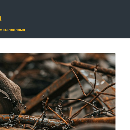
а
 металлолома