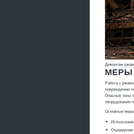
Демонтаж ржав
МЕРЫ
Работа с ржавы
повреждению об
Опасные зоны о
оборудования п
Основные меры 
Использован
Ограждение 