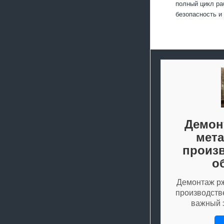
полный цикл ра
безопасность и
Демон
мета
произ
о
Демонтаж рж
производств
важный 