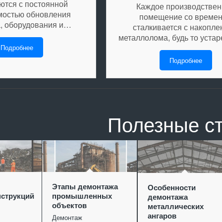
ются с постоянной
Каждое производстве
мостью обновления
помещение со време
, оборудования и…
сталкивается с накопл
металлолома, будь то уст
Подробнее
Подробнее
Полезные с
Этапы демонтажа
Особенности
струкций
промышленных
демонтажа
объектов
металлических
ангаров
Демонтаж