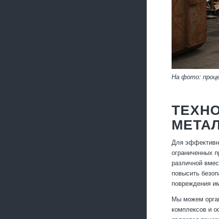
На фото: проц
ТЕХН
МЕТА
Для эффективно
ограниченных п
различной вмес
повысить безоп
повреждения и
Мы можем орган
комплексов и о