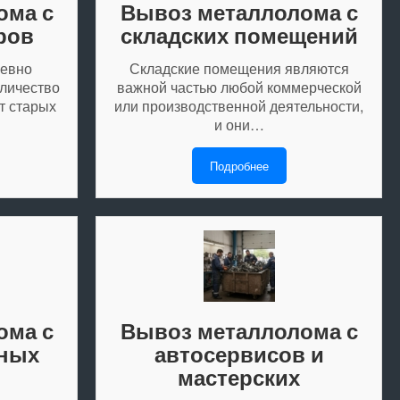
ома с
Вывоз металлолома с
ров
складских помещений
невно
Складские помещения являются
оличество
важной частью любой коммерческой
т старых
или производственной деятельности,
и они…
Подробнее
ома с
Вывоз металлолома с
ных
автосервисов и
мастерских