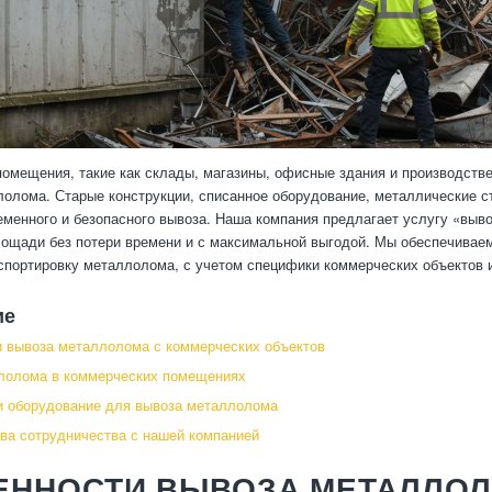
омещения, такие как склады, магазины, офисные здания и производств
олома. Старые конструкции, списанное оборудование, металлические с
еменного и безопасного вывоза. Наша компания предлагает услугу «вы
ощади без потери времени и с максимальной выгодой. Мы обеспечиваем
нспортировку металлолома, с учетом специфики коммерческих объектов и
ие
 вывоза металлолома с коммерческих объектов
лолома в коммерческих помещениях
и оборудование для вывоза металлолома
а сотрудничества с нашей компанией
ЕННОСТИ ВЫВОЗА МЕТАЛЛОЛ