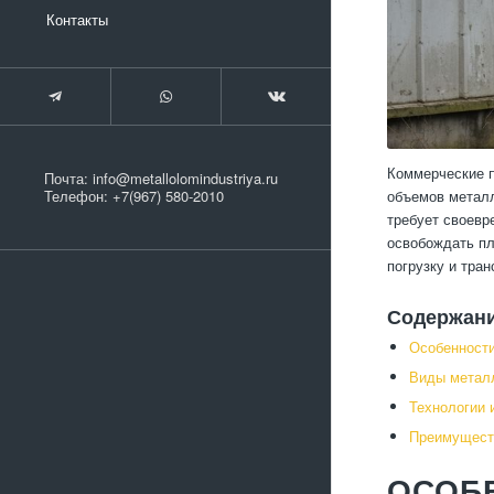
Контакты
Коммерческие п
Почта:
info@metallolomindustriya.ru
объемов металл
Телефон:
+7(967) 580-2010
требует своевр
освобождать пл
погрузку и тра
Содержан
Особенности
Виды метал
Технологии 
Преимуществ
ОСОБ