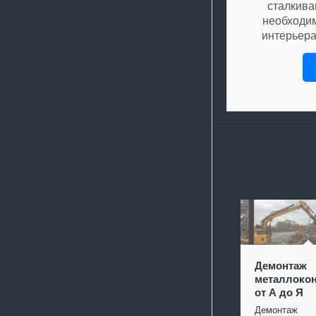
сталкива
необходи
интерьера
Демонтаж
металлокон
от А до Я
Демонтаж