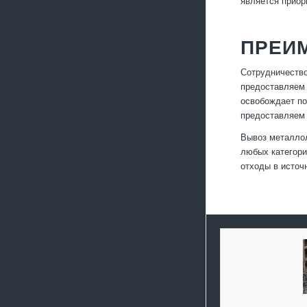
является приор
ПРЕИ
Сотрудничество
предоставляем 
освобождает по
предоставляем 
Вывоз металлол
любых категори
отходы в источ