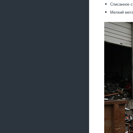
Списанное с
Мелкий мета