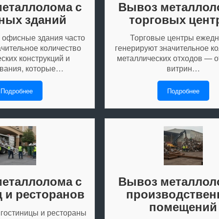
еталлолома с
Вывоз металлол
ных зданий
торговых цент
офисные здания часто
Торговые центры ежед
ачительное количество
генерируют значительное к
ских конструкций и
металлических отходов — о
вания, которые…
витрин…
Подробнее
Подробнее
еталлолома с
Вывоз металлол
ц и ресторанов
производствен
помещений
гостиницы и рестораны