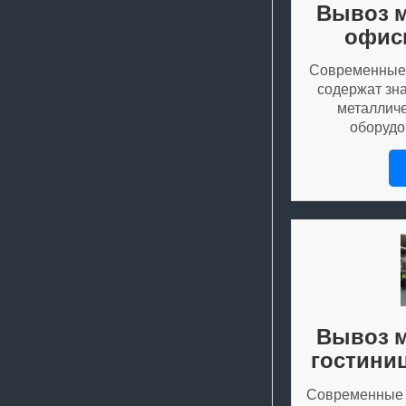
Вывоз м
офис
Современные 
содержат зн
металличе
оборудо
Вывоз м
гостини
Современные 