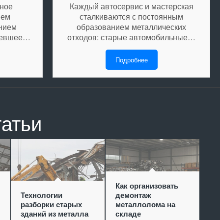
нное
Каждый автосервис и мастерская
нем
сталкиваются с постоянным
ением
образованием металлических
аревшее…
отходов: старые автомобильные…
Подробнее
татьи
Как организовать
Технологии
демонтаж
разборки старых
металлолома на
зданий из металла
складе