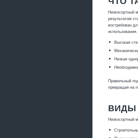
ЧТО 
Низкосортный м
результатом ст
востребован дл
использования.
Высокая сте
Механическ
Низкая одно
Необходимос
Правильный под
превращая на п
ВИДЫ
Низкосортный м
Строительны