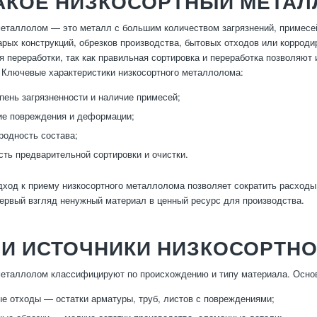
ТАКОЕ НИЗКОСОРТНЫЙ МЕТА
еталлолом — это металл с большим количеством загрязнений, примесе
арых конструкций, обрезков производства, бытовых отходов или корроди
я переработки, так как правильная сортировка и переработка позволяют
 Ключевые характеристики низкосортного металлолома:
пень загрязненности и наличие примесей;
ие повреждения и деформации;
родность состава;
ть предварительной сортировки и очистки.
ход к приему низкосортного металлолома позволяет сократить расходы 
ервый взгляд ненужный материал в ценный ресурс для производства.
 И ИСТОЧНИКИ НИЗКОСОРТН
еталлолом классифицируют по происхождению и типу материала. Осно
е отходы — остатки арматуры, труб, листов с повреждениями;