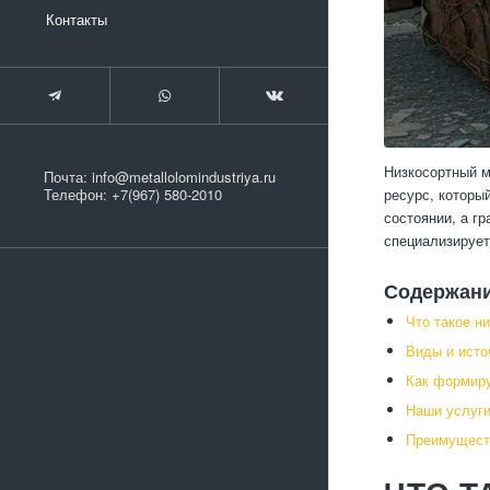
Контакты
Низкосортный м
Почта:
info@metallolomindustriya.ru
ресурс, которы
Телефон:
+7(967) 580-2010
состоянии, а г
специализирует
Содержан
Что такое н
Виды и исто
Как формиру
Наши услуги
Преимуществ