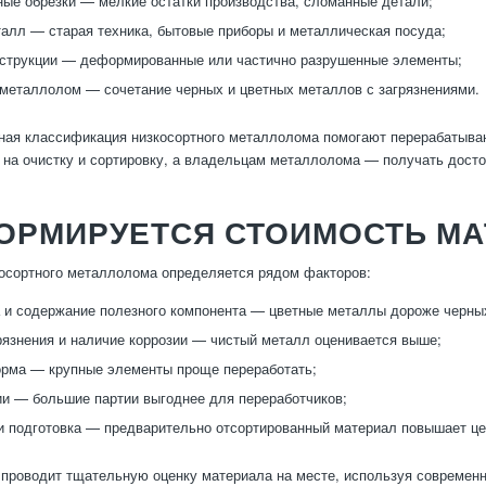
е обрезки — мелкие остатки производства, сломанные детали;
алл — старая техника, бытовые приборы и металлическая посуда;
струкции — деформированные или частично разрушенные элементы;
еталлолом — сочетание черных и цветных металлов с загрязнениями.
ьная классификация низкосортного металлолома помогают перерабатыв
 на очистку и сортировку, а владельцам металлолома — получать дост
ФОРМИРУЕТСЯ СТОИМОСТЬ М
осортного металлолома определяется рядом факторов:
 и содержание полезного компонента — цветные металлы дороже черны
рязнения и наличие коррозии — чистый металл оценивается выше;
рма — крупные элементы проще переработать;
и — большие партии выгоднее для переработчиков;
и подготовка — предварительно отсортированный материал повышает це
проводит тщательную оценку материала на месте, используя современн