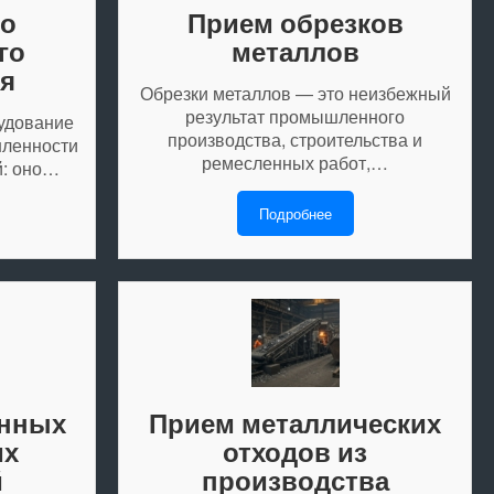
го
Прием обрезков
го
металлов
я
Обрезки металлов — это неизбежный
результат промышленного
удование
производства, строительства и
шленности
ремесленных работ,…
й: оно…
Подробнее
енных
Прием металлических
их
отходов из
й
производства