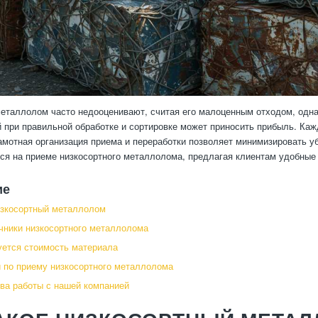
еталлолом часто недооценивают, считая его малоценным отходом, одна
й при правильной обработке и сортировке может приносить прибыль. Ка
рамотная организация приема и переработки позволяет минимизировать у
ся на приеме низкосортного металлолома, предлагая клиентам удобные 
ие
изкосортный металлолом
чники низкосортного металлолома
ется стоимость материала
 по приему низкосортного металлолома
а работы с нашей компанией