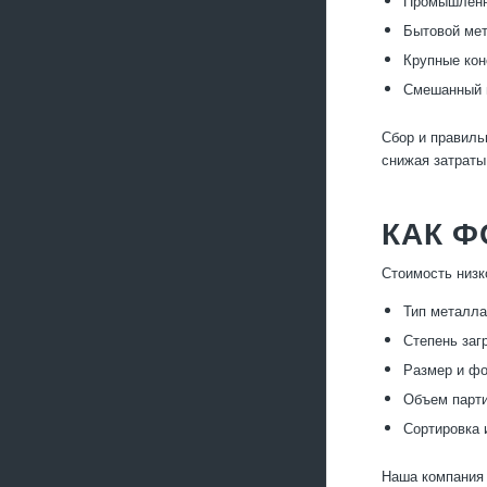
Промышленны
Бытовой мет
Крупные кон
Смешанный м
Сбор и правил
снижая затраты
КАК 
Стоимость низк
Тип металла
Степень заг
Размер и фо
Объем парти
Сортировка 
Наша компания 