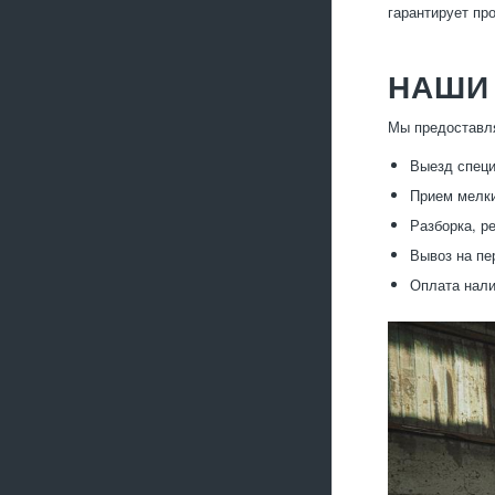
гарантирует пр
НАШИ
Мы предоставля
Выезд специ
Прием мелки
Разборка, р
Вывоз на пе
Оплата нали