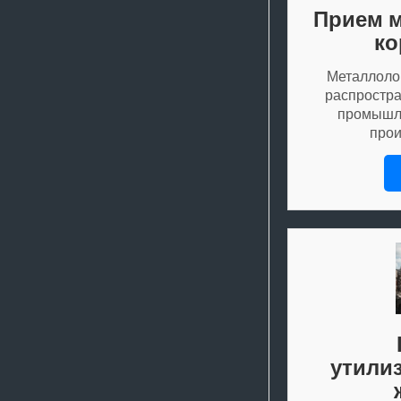
Прием м
ко
Металлоло
распростра
промышле
про
утили