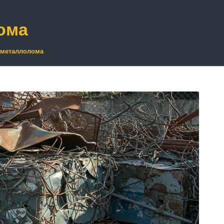
ома
 металлолома