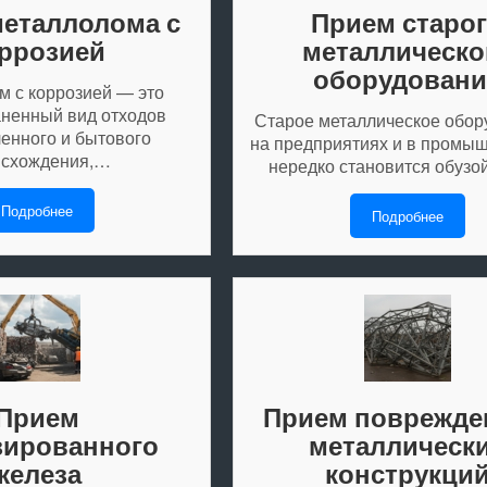
еталлолома с
Прием старо
ррозией
металлическо
оборудовани
м с коррозией — это
ненный вид отходов
Старое металлическое обор
нного и бытового
на предприятиях и в промы
исхождения,…
нередко становится обузо
Подробнее
Подробнее
Прием
Прием поврежд
зированного
металлическ
железа
конструкци