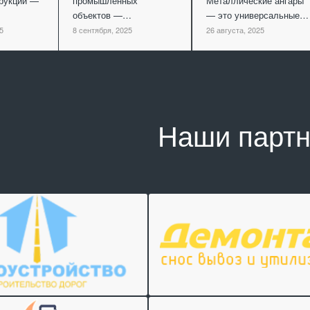
рукций —
промышленных
Металлические ангары
объектов —…
— это универсальные…
5
8 сентября, 2025
26 августа, 2025
Наши парт