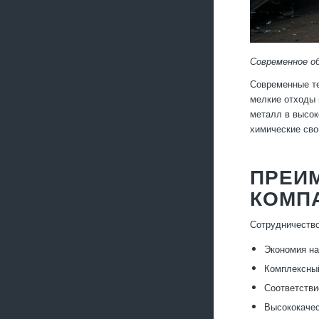
Современное о
Современные те
мелкие отходы 
металл в высок
химические сво
ПРЕИ
КОМП
Сотрудничеств
Экономия на
Комплексный
Соответстви
Высококачес