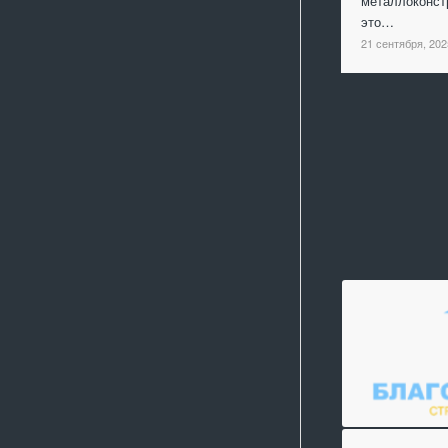
металлоконст
это…
21 сентября, 202