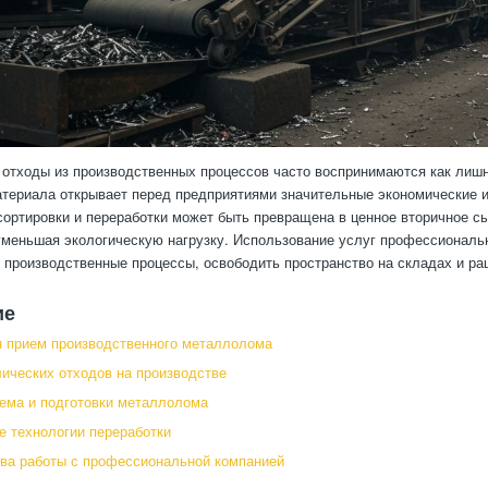
отходы из производственных процессов часто воспринимаются как лишн
атериала открывает перед предприятиями значительные экономические 
сортировки и переработки может быть превращена в ценное вторичное сы
меньшая экологическую нагрузку. Использование услуг профессиональ
 производственные процессы, освободить пространство на складах и р
ие
 прием производственного металлолома
ических отходов на производстве
ема и подготовки металлолома
 технологии переработки
ва работы с профессиональной компанией