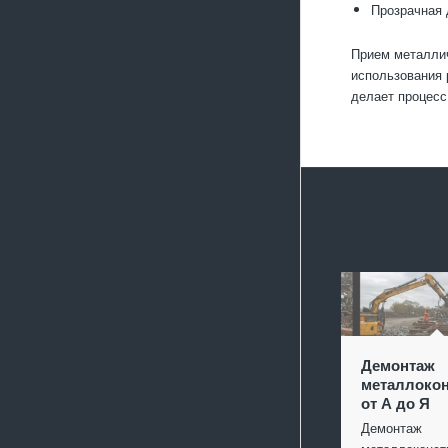
Прозрачная 
Прием металлич
использования 
делает процесс
Демонтаж
металлокон
от А до Я
Демонтаж