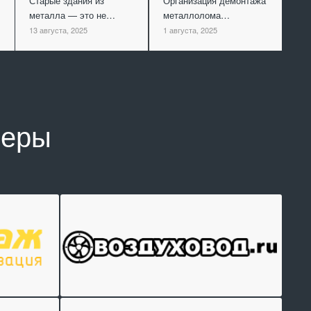
Старые здания из
Организация демонтажа
металла — это не…
металлолома…
13 августа, 2025
1 августа, 2025
неры