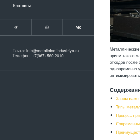
Контакты
Металлические 
Почта:
info@metallolomindustriya.ru
прием такого м
Телефон:
+7(967) 580-2010
отходов после 
одновременно у
оптимизировать
Содержан
Зачем важен
Типы металл
Процесс при
Современные
Преимущест