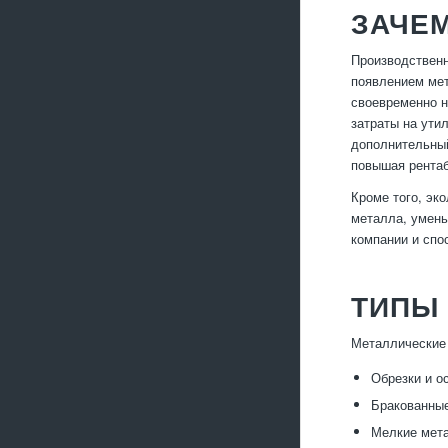
ЗАЧЕ
Производственн
появлением мет
своевременно н
затраты на ути
дополнительный
повышая рентаб
Кроме того, эк
металла, умень
компании и спо
ТИПЫ
Металлические 
Обрезки и о
Бракованные
Мелкие мета