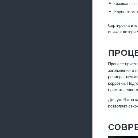
Смешанные 
Крупные мет
Сортировка и к
снижая потери 
ПРОЦ
Процесс приема
загрязнения и 
размера, мелки
коррозии. Подг
промышленного
Для удобства к
позволяет сэко
СОВР