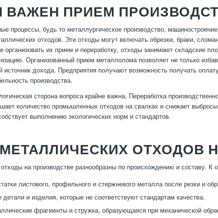
М ВАЖЕН ПРИЕМ ПРОИЗВОДС
ые процессы, будь то металлургическое производство, машиностроение
аллических отходов. Эти отходы могут включать обрезки, браки, слома
е организовать их прием и переработку, отходы занимают складские п
лизацию. Организованный прием металлолома позволяет не только избави
 источник дохода. Предприятия получают возможность получать оплату
ельность производства.
ологическая сторона вопроса крайне важна. Переработка производствен
шает количество промышленных отходов на свалках и снижает выбросы 
собствует выполнению экологических норм и стандартов.
 МЕТАЛЛИЧЕСКИХ ОТХОДОВ 
отходы на производстве разнообразны по происхождению и составу. К 
статки листового, профильного и стержневого металла после резки и обр
 детали и изделия, которые не соответствуют стандартам качества.
ллические фрагменты и стружка, образующаяся при механической обра