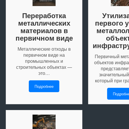
Переработка
Утилиз
металлических
первого 
материалов в
металлол
первичном виде
объек
инфрастр
Металлические отходы в
первичном виде на
Первичный мет
промышленных и
объектов инфра
строительных объектах —
представляе
это…
значительный
который при г
Подробнее
Подробн