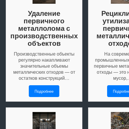
Удаление
Рецикли
первичного
утилиз
металлолома с
первич
производственных
металлич
объектов
отход
Производственные объекты
На соврем
регулярно накапливают
промышленных 
значительные объемы
первичные мета
металлических отходов — от
отходы — это 
остатков конструкций…
мусор
Подробнее
Подробн