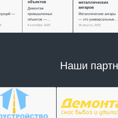
объектов
металлических
ангаров
Демонтаж
рукций —
промышленных
Металлические ангары
объектов —…
— это универсальные…
5
8 сентября, 2025
26 августа, 2025
Наши парт