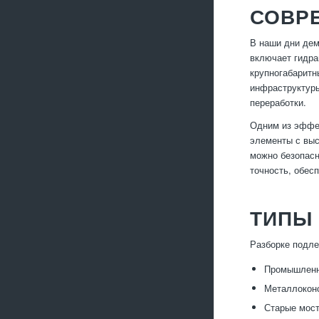
СОВР
В наши дни дем
включает гидра
крупногабаритн
инфраструктуры
переработки.
Одним из эффек
элементы с выс
можно безопасн
точность, обес
ТИПЫ 
Разборке подле
Промышленны
Металлоконс
Старые мост