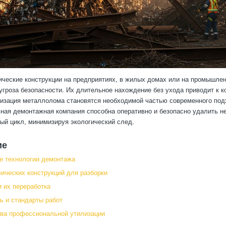
ческие конструкции на предприятиях, в жилых домах или на промышлен
угроза безопасности. Их длительное нахождение без ухода приводит к 
лизация металлолома становятся необходимой частью современного под
ая демонтажная компания способна оперативно и безопасно удалить нен
ый цикл, минимизируя экологический след.
ие
е технологии демонтажа
ических конструкций для разборки
 их переработка
ь и стандарты работ
ва профессиональной утилизации