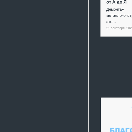
от А до Я
Демонтаж
металлоконст
это…
21 сентября, 202