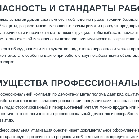
АСНОСТЬ И СТАНДАРТЫ РАБ
вых аспектов демонтажа является соблюдение правил техники безопас
 защиты, разрабатывают безопасные схемы работ и проводят предвари
 устойчивости и прочности металлоконструкций, чтобы избежать несчаст
м экологической безопасности позволяет минимизировать загрязнение
верка оборудования и инструментов, подготовка персонала и четкая ор
монтажа. Это особенно важно при работе с крупногабаритными объектами
азборке.
МУЩЕСТВА ПРОФЕССИОНАЛЬ
офессиональной компании по демонтажу металлолома дает ряд ощутимы
 работы выполняются квалифицированными специалистами, с использова
выгода: отсортированный и переработанный металл можно продать или и
третьих, это экологичность: профессиональный демонтаж и переработк
звитию.
офессиональная утилизация обеспечивает документальное оформление вс
то гарантирует прозрачность процесса и соблюдение всех юридических и