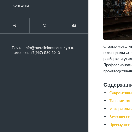
Контакты
Старые металли
Почта:
info@metallolomindustriya.ru
потенциальная 
Телефон:
+7(967) 580-2010
разборка и ути
Профессиональн
производственн
Содержан
Современны
Типы металл
Материалы и
Безопасност
Преимущест