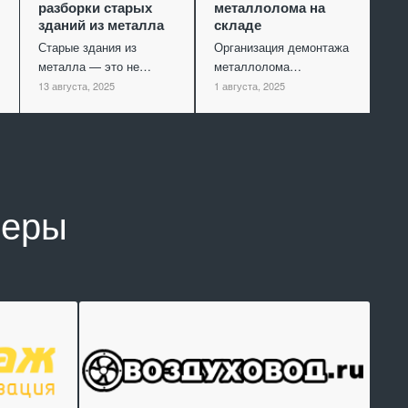
разборки старых
металлолома на
зданий из металла
складе
Старые здания из
Организация демонтажа
металла — это не…
металлолома…
13 августа, 2025
1 августа, 2025
неры