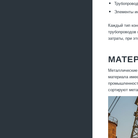
Трубопровод
Элементы ин
Каждый тип кон
трубопроводов 
затраты, при э
МАТЕР
Металлические 
материала имее
промышленности
сортируют мета