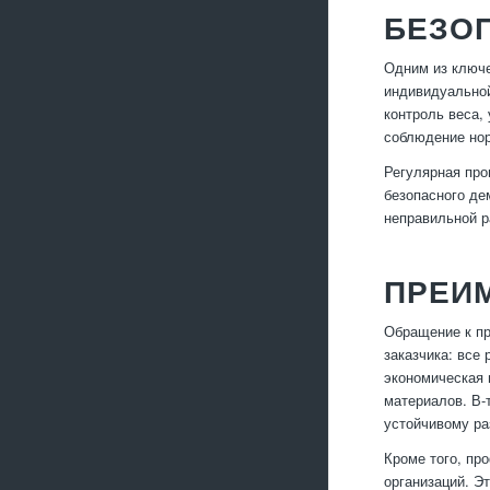
БЕЗОП
Одним из ключе
индивидуальной
контроль веса,
соблюдение нор
Регулярная про
безопасного де
неправильной р
ПРЕИ
Обращение к пр
заказчика: все
экономическая 
материалов. В-
устойчивому ра
Кроме того, пр
организаций. Э