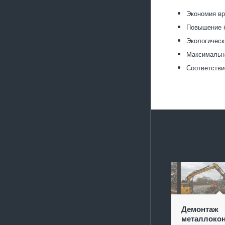
Экономия вр
Повышение б
Экологическ
Максимальна
Соответстви
Демонтаж
металлокон