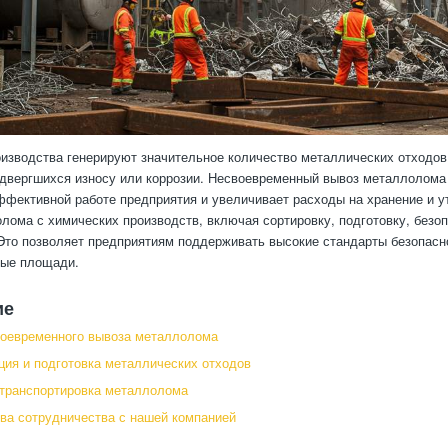
изводства генерируют значительное количество металлических отходов,
одвергшихся износу или коррозии. Несвоевременный вывоз металлолома 
ффективной работе предприятия и увеличивает расходы на хранение и 
лома с химических производств, включая сортировку, подготовку, без
Это позволяет предприятиям поддерживать высокие стандарты безопасно
ные площади.
ие
воевременного вывоза металлолома
ия и подготовка металлических отходов
 транспортировка металлолома
а сотрудничества с нашей компанией