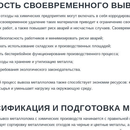
ОСТЬ СВОЕВРЕМЕННОГО ВЫ
отходы на химических предприятиях могут включать в себя корродирова
есвоевременное удаление таких материалов приводит к ограничению сво
х работ, а также повышает риск аварий и несчастных случаев. Своеврем
безопасность работников и минимизировать риски аварий;
ать использование складских и производственных площадей;
ь бесперебойное функционирование производственного процесса;
ходы на хранение и утилизацию металла;
ребования экологического законодательства.
 процесс вывоза металлолома также способствует экономии ресурсов: м
 сырья и уменьшает нагрузку на окружающую среду.
СИФИКАЦИЯ И ПОДГОТОВКА 
воз металлолома с химических производств начинается с правильной 
дят сортировку металлических отходов на черные и цветные металлы, а