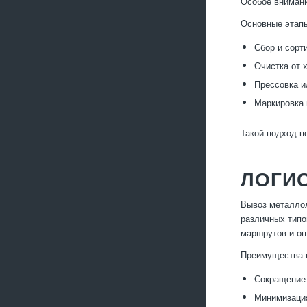
Особое внимани
Основные этапы
Сбор и сорт
Очистка от 
Прессовка и
Маркировка 
Такой подход п
ЛОГИ
Вывоз металлол
различных типо
маршрутов и оп
Преимущества 
Сокращение 
Минимизация