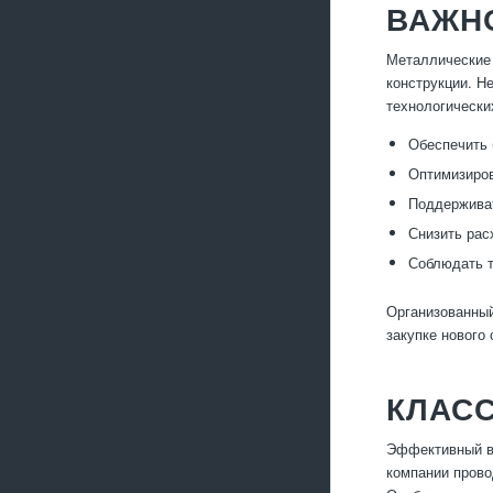
ВАЖН
Металлические 
конструкции. Н
технологически
Обеспечить 
Оптимизиров
Поддерживат
Снизить рас
Соблюдать т
Организованный
закупке нового
КЛАС
Эффективный вы
компании прово