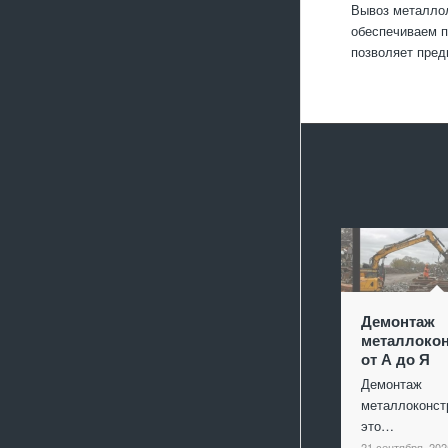
Вывоз металлол
обеспечиваем п
позволяет пред
Демонтаж
металлокон
от А до Я
Демонтаж
металлоконст
это…
21 сентября, 202