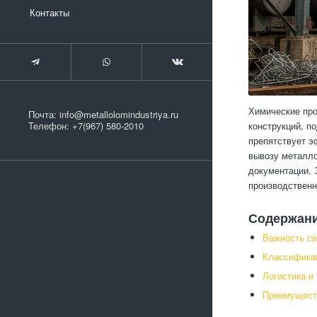
Контакты
Химические про
Почта:
info@metallolomindustriya.ru
конструкций, п
Телефон:
+7(967) 580-2010
препятствует э
вывозу металло
документации. 
производствен
Содержан
Важность с
Классификац
Логистика и
Преимуществ