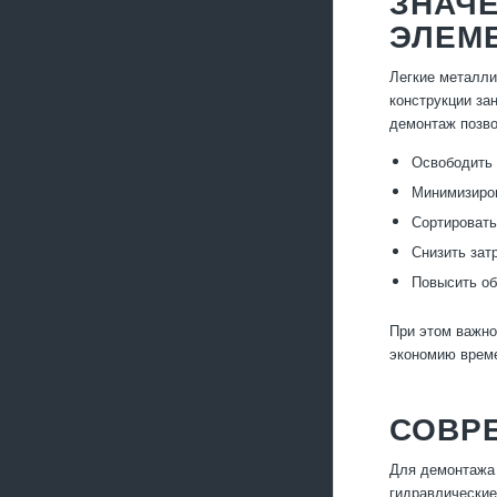
ЗНАЧ
ЭЛЕМ
Легкие металли
конструкции за
демонтаж позво
Освободить 
Минимизиров
Сортировать
Снизить зат
Повысить о
При этом важно
экономию време
СОВР
Для демонтажа 
гидравлические