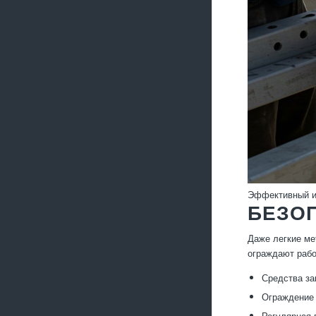
Эффективный и
БЕЗО
Даже легкие ме
ограждают рабо
Средства за
Ограждение 
Регулярная 