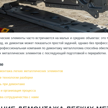
ческие элементы часто встречаются на малых и средних объектах: это 
яд, их демонтаж может показаться простой задачей, однако без профес
Профессиональная компания по демонтажу металлолома способна обеспе
х металлических элементов с последующей подготовкой к переработке.
ие
монтажа легких металлических элементов
 технологии разборки
ь при демонтаже
 и организация процесса
а сотрудничества с нами