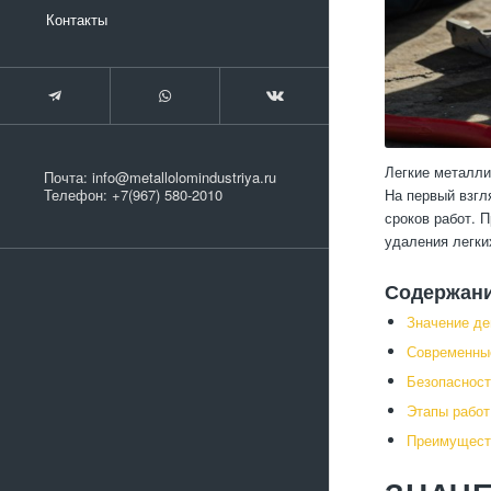
Контакты
Легкие металли
Почта:
info@metallolomindustriya.ru
На первый взгл
Телефон:
+7(967) 580-2010
сроков работ. 
удаления легки
Содержан
Значение де
Современные
Безопасност
Этапы работ
Преимуществ