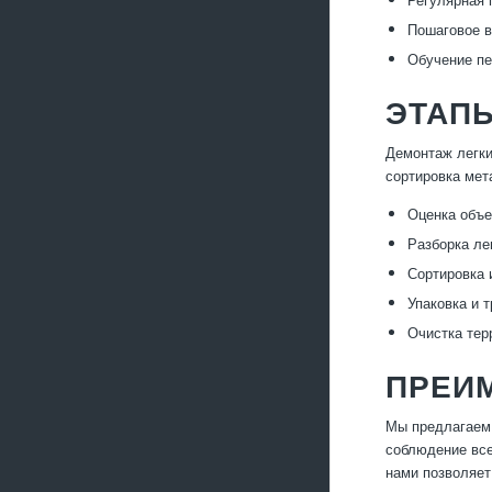
Пошаговое в
Обучение пе
ЭТАПЫ
Демонтаж легки
сортировка мет
Оценка объе
Разборка ле
Сортировка 
Упаковка и 
Очистка тер
ПРЕИ
Мы предлагаем 
соблюдение все
нами позволяет