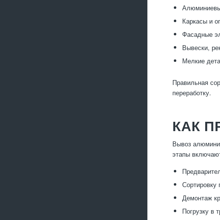
Алюминиевые
Каркасы и о
Фасадные эл
Вывески, ре
Мелкие дета
Правильная сор
переработку.
КАК П
Вывоз алюминие
этапы включаю
Предварител
Сортировку 
Демонтаж кр
Погрузку в 