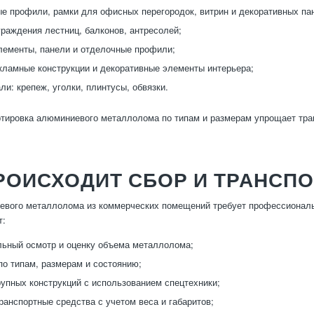
 профили, рамки для офисных перегородок, витрин и декоративных па
граждения лестниц, балконов, антресолей;
ементы, панели и отделочные профили;
кламные конструкции и декоративные элементы интерьера;
ли: крепеж, уголки, плинтусы, обвязки.
тировка алюминиевого металлолома по типам и размерам упрощает тран
РОИСХОДИТ СБОР И ТРАНСП
вого металлолома из коммерческих помещений требует профессиональ
т:
ьный осмотр и оценку объема металлолома;
по типам, размерам и состоянию;
упных конструкций с использованием спецтехники;
транспортные средства с учетом веса и габаритов;