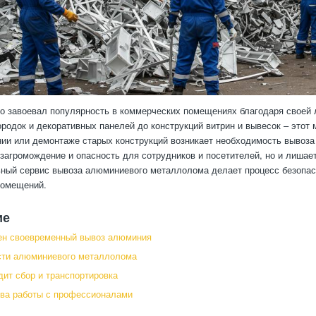
 завоевал популярность в коммерческих помещениях благодаря своей ле
родок и декоративных панелей до конструкций витрин и вывесок – этот 
ии или демонтаже старых конструкций возникает необходимость вывоз
 загромождение и опасность для сотрудников и посетителей, но и лишае
ный сервис вывоза алюминиевого металлолома делает процесс безопа
помещений.
ие
ен своевременный вывоз алюминия
сти алюминиевого металлолома
дит сбор и транспортировка
ва работы с профессионалами