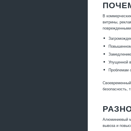
ПОЧЕ
В коммерческих
витрины, рекла
поврежденными 
Загроможден
Повышенному
Замедлению 
Упущенной в
Проблемам с
Своевременный 
безопасность, 
РАЗН
Алюминиевый ме
вывоза и повыс