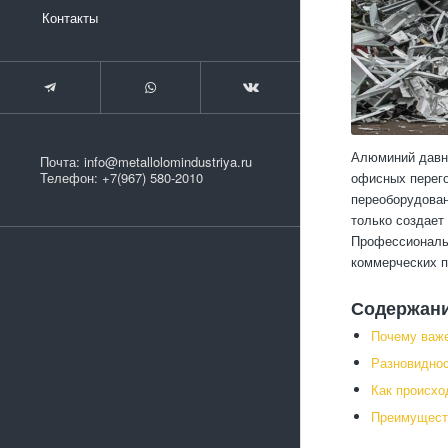
Контакты
Алюминий давно
Почта:
info@metallolomindustriya.ru
офисных перего
Телефон:
+7(967) 580-2010
переоборудован
только создает
Профессиональ
коммерческих 
Содержан
Почему важ
Разновидно
Как происхо
Преимущест