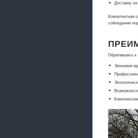
Доставку на
Компетентная о
соблюдение но
ПРЕИ
Обратившись к 
Экономия вр
Профессиона
Экологическ
Возможность
Комплексное