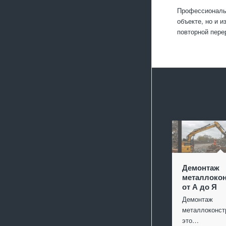
Профессиональн
объекте, но и 
повторной пере
Демонтаж
металлокон
от А до Я
Демонтаж
металлоконст
это…