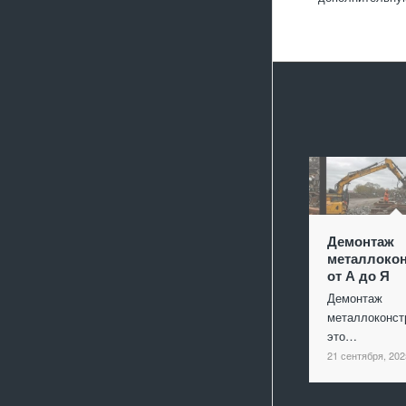
Демонтаж
металлокон
от А до Я
Демонтаж
металлоконст
это…
21 сентября, 202