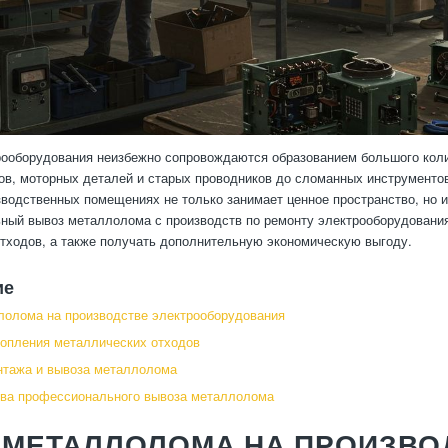
ооборудования неизбежно сопровождаются образованием большого коли
в, моторных деталей и старых проводников до сломанных инструментов
зводственных помещениях не только занимает ценное пространство, но 
ый вывоз металлолома с производств по ремонту электрооборудования
отходов, а также получать дополнительную экономическую выгоду.
ие
олома на производстве электрооборудования
опления металлических отходов
нтажа и вывоза металлолома
ва профессионального вывоза металлолома
 МЕТАЛЛОЛОМА НА ПРОИЗВО