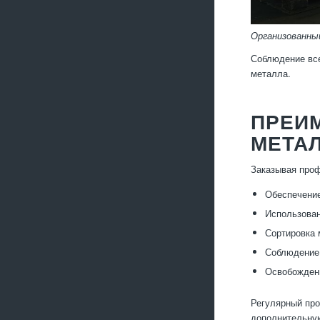
Организованны
Соблюдение все
металла.
ПРЕИ
МЕТА
Заказывая проф
Обеспечение
Использован
Сортировка 
Соблюдение 
Освобождени
Регулярный про
дополнительную