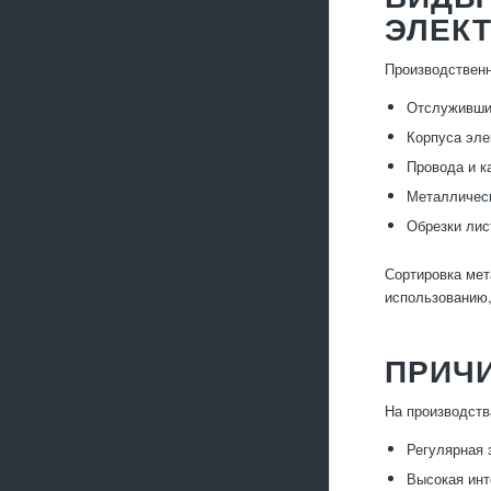
ЭЛЕК
Производственн
Отслуживши
Корпуса эле
Провода и к
Металлическ
Обрезки лис
Сортировка мет
использованию
ПРИЧ
На производств
Регулярная 
Высокая инт