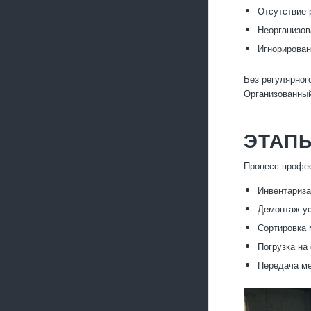
Отсутствие 
Неорганизов
Игнорирован
Без регулярног
Организованный
ЭТАП
Процесс профес
Инвентариза
Демонтаж ус
Сортировка 
Погрузка на
Передача ме