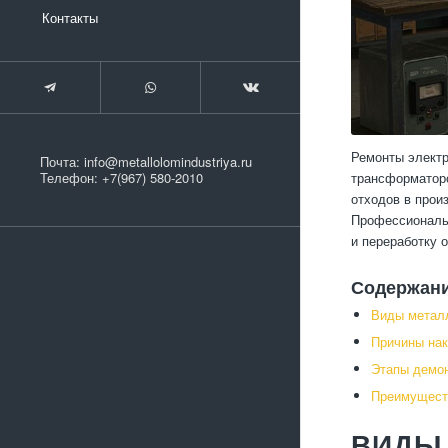
Контакты
Ремонты электр
Почта:
info@metallolomindustriya.ru
трансформаторо
Телефон:
+7(967) 580-2010
отходов в прои
Профессиональн
и переработку 
Содержан
Виды металл
Причины нак
Этапы демо
Преимущест
ВИДЫ