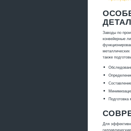
ОСОБ
ДЕТА
Заводы по прои
конвейерные ли
функционирован
металлических 
также подготов
Обследовани
Определение
Составление
Минимизация
Подготовка 
СОВР
Для эффективно
гидравлические