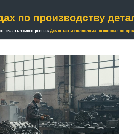
дах по производству дета
лолома в машиностроении
>
Демонтаж металлолома на заводах по про