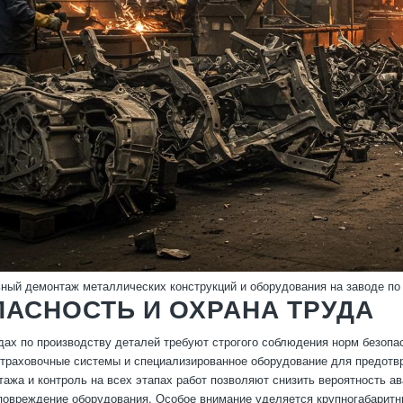
ый демонтаж металлических конструкций и оборудования на заводе по
АСНОСТЬ И ОХРАНА ТРУДА
дах по производству деталей требуют строгого соблюдения норм безоп
траховочные системы и специализированное оборудование для предотв
ажа и контроль на всех этапах работ позволяют снизить вероятность ав
повреждение оборудования. Особое внимание уделяется крупногабаритн