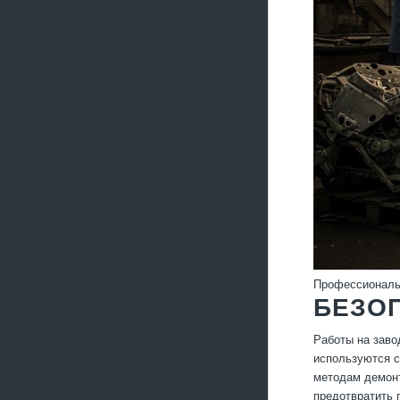
Профессиональн
БЕЗОП
Работы на заво
используются с
методам демонт
предотвратить 