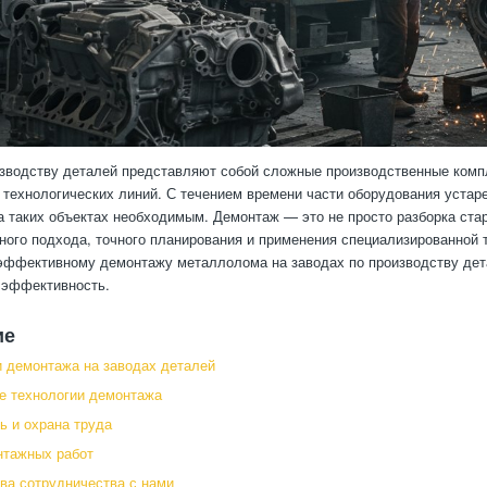
зводству деталей представляют собой сложные производственные комп
 технологических линий. С течением времени части оборудования устар
 таких объектах необходимым. Демонтаж — это не просто разборка ста
ого подхода, точного планирования и применения специализированной т
эффективному демонтажу металлолома на заводах по производству дет
 эффективность.
ие
 демонтажа на заводах деталей
е технологии демонтажа
ь и охрана труда
нтажных работ
а сотрудничества с нами