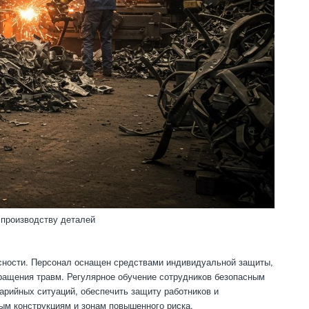
 производству деталей
асности. Персонал оснащен средствами индивидуальной защиты,
ращения травм. Регулярное обучение сотрудников безопасным
арийных ситуаций, обеспечить защиту работников и
ым конструкциям и зонам повышенного риска.