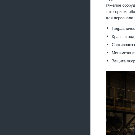
тяжелое оборуд
категориям, об
для персонала 
Гидравличес
Краны и под
Сортировка 
Минимизация
Защита обор