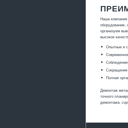
ПРЕИ
Наша компания 
оборудование, 
организуем выв
высокое качест
Опытные и 
Современное
Соблюдение 
Сокращение 
Полная орга
Демонтаж метал
точного планир
демонтажа, сор