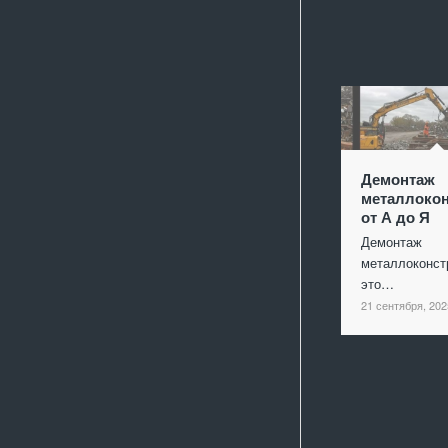
Демонтаж
металлокон
от А до Я
Демонтаж
металлоконст
это…
21 сентября, 202