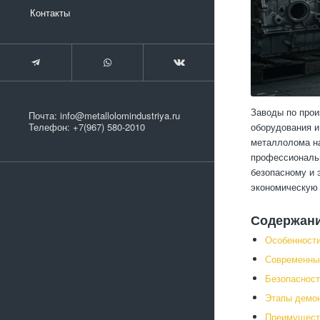
Контакты
Заводы по прои
Почта:
info@metallolomindustriya.ru
оборудования и
Телефон:
+7(967) 580-2010
металлолома на
профессиональн
безопасному и 
экономическую
Содержан
Особенности
Современны
Безопасност
Этапы демо
Преимуществ