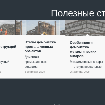
Полезные с
Этапы демонтажа
Особенности
струкций
промышленных
демонтажа
объектов
металлических
ангаров
Демонтаж
рукций —
промышленных
Металлические ангары
объектов —…
— это универсальные…
5
8 сентября, 2025
26 августа, 2025