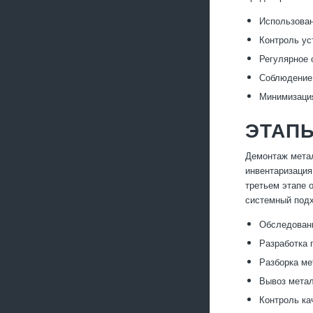
Использован
Контроль ус
Регулярное 
Соблюдение 
Минимизация
ЭТАП
Демонтаж метал
инвентаризация
третьем этапе 
системный подх
Обследовани
Разработка 
Разборка ме
Вывоз метал
Контроль ка