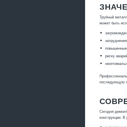
ЗНАЧ
Трубный металл
может быть исп
загроможден
затруднения
повышенным 
риску авари
неоптимальн
Профессиональн
последующую п
СОВР
Сегодня демонт
конструкции. В