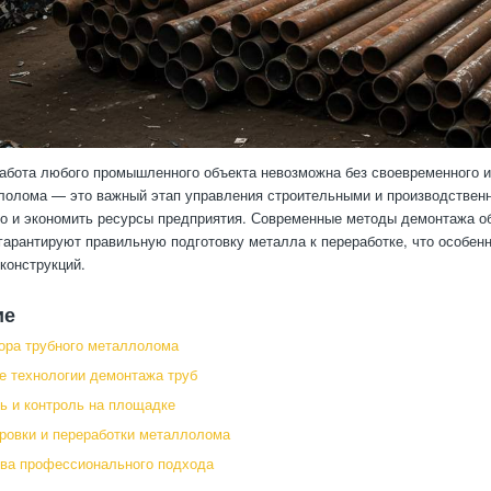
бота любого промышленного объекта невозможна без своевременного и 
лолома — это важный этап управления строительными и производственн
но и экономить ресурсы предприятия. Современные методы демонтажа о
гарантируют правильную подготовку металла к переработке, что особе
конструкций.
ие
ора трубного металлолома
 технологии демонтажа труб
ь и контроль на площадке
ровки и переработки металлолома
ва профессионального подхода