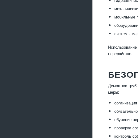
гидравличес
механически
мобильные п
оборудовани
системы мар
Использование 
переработке.
БЕЗО
Демонтаж трубн
меры:
организация
обязательно
обучение пе
проверка со
контроль со