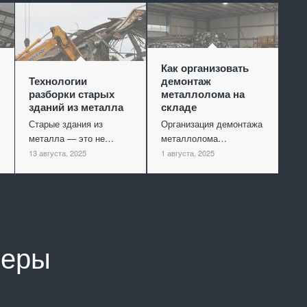
Как организовать
Технологии
демонтаж
разборки старых
металлолома на
зданий из металла
складе
Старые здания из
Организация демонтажа
металла — это не…
металлолома…
13 августа, 2025
1 августа, 2025
неры