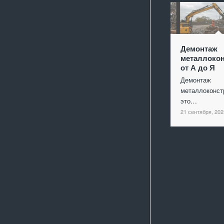
Демонтаж
металлокон
от А до Я
Демонтаж
металлоконст
это…
21 сентября, 202