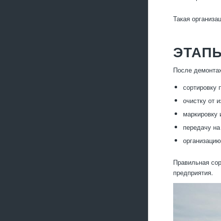
Такая организа
ЭТАП
После демонтаж
сортировку 
очистку от и
маркировку 
передачу на
организацию
Правильная сор
предприятия.