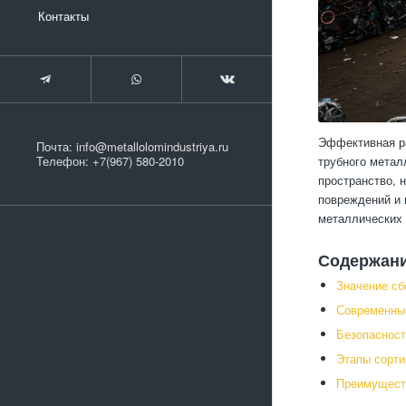
Контакты
Эффективная ра
Почта:
info@metallolomindustriya.ru
трубного метал
Телефон:
+7(967) 580-2010
пространство, 
повреждений и 
металлических 
Содержан
Значение сб
Современные
Безопасност
Этапы сорти
Преимущест