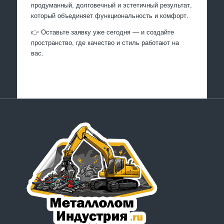
продуманный, долговечный и эстетичный результат,
который объединяет функциональность и комфорт.
👉 Оставьте заявку уже сегодня — и создайте
пространство, где качество и стиль работают на
вас.