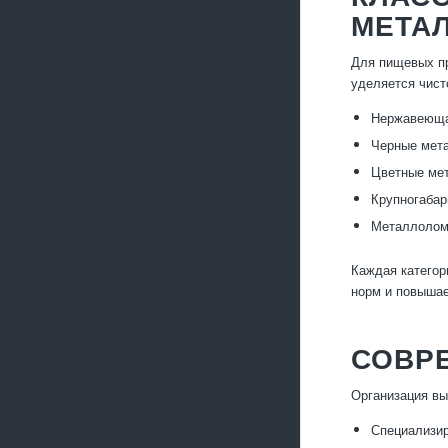
МЕТА
Для пищевых пр
уделяется чист
Нержавеющая
Черные мета
Цветные мет
Крупногабар
Металлолом 
Каждая категор
норм и повышае
СОВР
Организация вы
Специализир