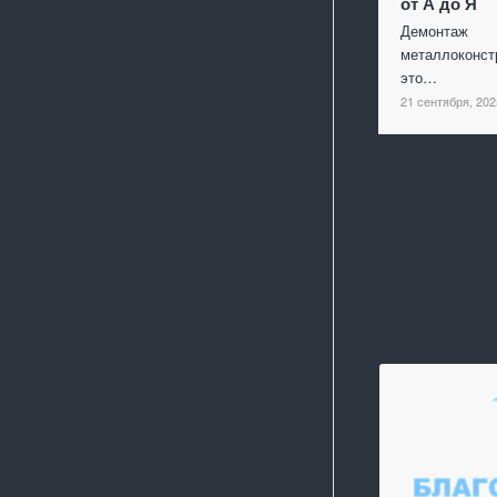
от А до Я
Демонтаж
металлоконст
это…
21 сентября, 202