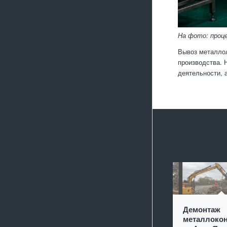
На фото: проц
Вывоз металлол
производства. 
деятельности, 
Демонтаж
металлокон