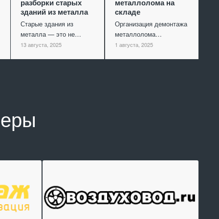
разборки старых
металлолома на
зданий из металла
складе
Старые здания из
Организация демонтажа
металла — это не…
металлолома…
13 августа, 2025
1 августа, 2025
неры