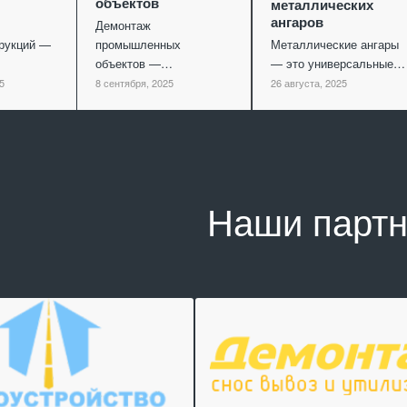
объектов
металлических
ангаров
Демонтаж
рукций —
промышленных
Металлические ангары
объектов —…
— это универсальные…
5
8 сентября, 2025
26 августа, 2025
Наши парт