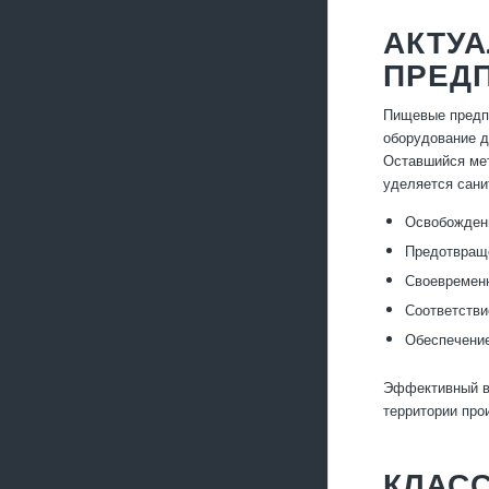
АКТУ
ПРЕД
Пищевые предпр
оборудование д
Оставшийся мет
уделяется сани
Освобождени
Предотвраще
Своевременн
Соответстви
Обеспечение
Эффективный вы
территории про
КЛАС