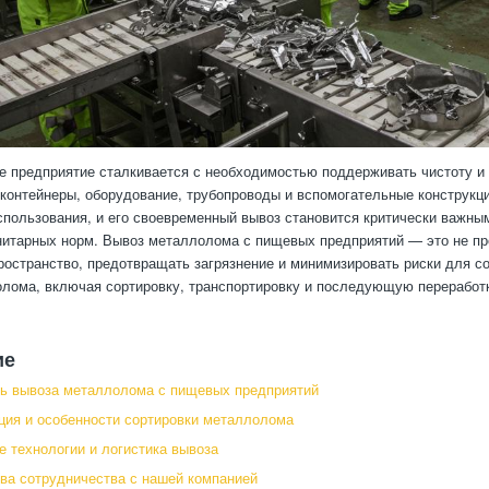
 предприятие сталкивается с необходимостью поддерживать чистоту и 
контейнеры, оборудование, трубопроводы и вспомогательные конструкц
спользования, и его своевременный вывоз становится критически важны
итарных норм. Вывоз металлолома с пищевых предприятий — это не пр
ространство, предотвращать загрязнение и минимизировать риски для с
лома, включая сортировку, транспортировку и последующую переработ
ие
ь вывоза металлолома с пищевых предприятий
ия и особенности сортировки металлолома
 технологии и логистика вывоза
а сотрудничества с нашей компанией