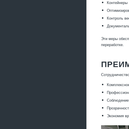
Контейнеры 
Оптимизиров
Контроль ве
Документаль
Эти меры обесп
переработке.
ПРЕИ
Сотрудничеств
Комплексное
Профессиона
Соблюдение 
Прозрачност
Экономия вр