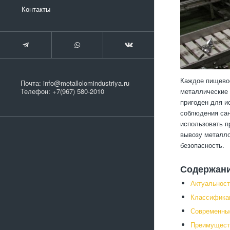
Контакты
Каждое пищевое
Почта:
info@metallolomindustriya.ru
металлические 
Телефон:
+7(967) 580-2010
пригоден для и
соблюдения сан
использовать п
вывозу металло
безопасность.
Содержан
Актуальност
Классификац
Современные
Преимуществ