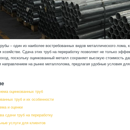
рубы – один из наиболее востребованных видов металлического лома, 
 хозяйстве. Сдача этих труб на переработку позволяет не только эффе
оход, поскольку оцинкованный металл сохраняет высокую стоимость да
 направлением на рынке металлолома, предлагая удобные условия для
ие
иема оцинкованных труб
ванных труб и их особенности
ема и оценки
а сдачи труб на переработку
ные услуги для клиентов