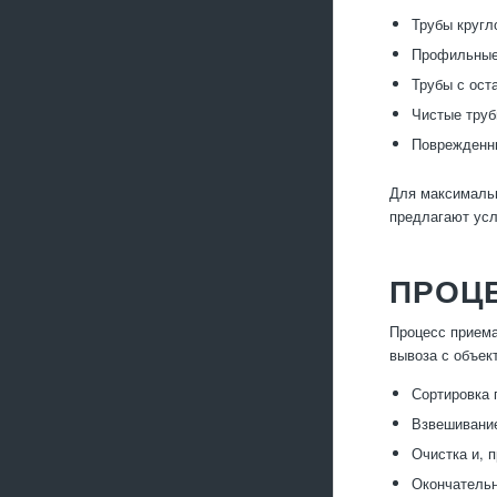
Трубы кругл
Профильные 
Трубы с ост
Чистые труб
Поврежденны
Для максимальн
предлагают усл
ПРОЦЕ
Процесс приема
вывоза с объек
Сортировка 
Взвешивание
Очистка и, 
Окончательн