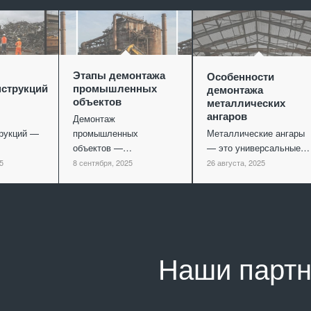
Этапы демонтажа
Особенности
струкций
промышленных
демонтажа
объектов
металлических
ангаров
Демонтаж
рукций —
промышленных
Металлические ангары
объектов —…
— это универсальные…
5
8 сентября, 2025
26 августа, 2025
Наши парт