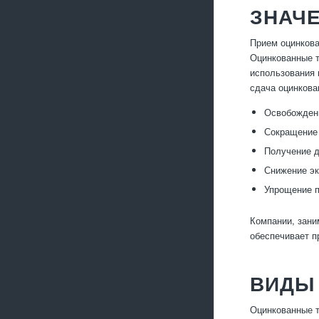
ЗНАЧ
Прием оцинкова
Оцинкованные т
использования 
сдача оцинкова
Освобождени
Сокращение 
Получение д
Снижение эк
Упрощение п
Компании, зани
обеспечивает п
ВИДЫ
Оцинкованные т