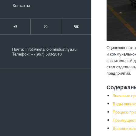
Контакты
Оцинкованные т
Почта:
info@metallolomindustriya.ru
и коммунальном
Телефон:
+7(967) 580-2010
значительный д
стал отдельным
предприятий.
Содержан
Значение пр
Виды оцинко
Процесс при
Преимуществ
Дополнитель