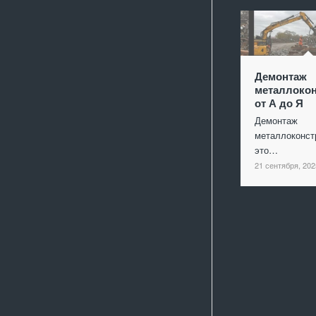
Демонтаж
металлокон
от А до Я
Демонтаж
металлоконст
это…
21 сентября, 202