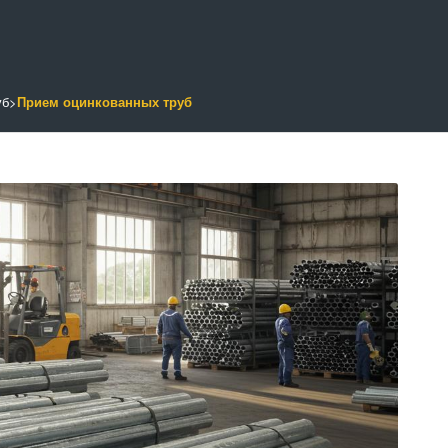
уб
>
Прием оцинкованных труб