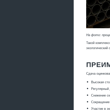
На фото: проце
Такой комплекс
экологический 
ПРЕИ
Сдача оцинкова
Высокая сто
Регулярный 
Снижение ск
Сокращение 
Участие в э