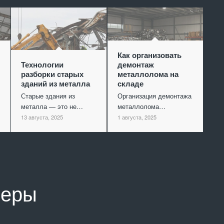
Как организовать
Технологии
демонтаж
разборки старых
металлолома на
зданий из металла
складе
Старые здания из
Организация демонтажа
металла — это не…
металлолома…
13 августа, 2025
1 августа, 2025
неры