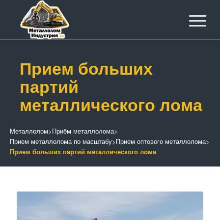
Прием больших
партий
металлического лома
Металлолом
>
Приём металлолома
>
Прием металлолома по масштабу
>
Прием оптового металлолома
>
Прием больших партий металлического лома