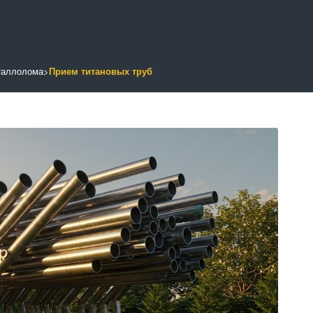
таллолома
>
Прием титановых труб