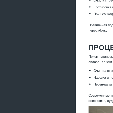
Очистка тру
Сортировка 
При необход
Правильная под
переработку.
ПРОЦЕ
Прием титановы
сплава. Клиент
Очистка от 
Нарезка и п
Переплавка 
Современные те
энергетике, су