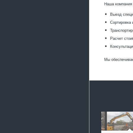
Наша компания 
Выезд специ
Сортировка 
Транспортир
Расчет стои
Консультаци
Мы обеспечивае