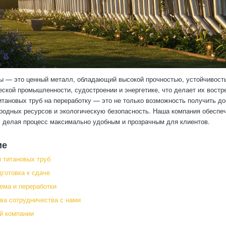
ы — это ценный металл, обладающий высокой прочностью, устойчивость
еской промышленности, судостроении и энергетике, что делает их востре
итановых труб на переработку — это не только возможность получить д
родных ресурсов и экологическую безопасность. Наша компания обеспе
, делая процесс максимально удобным и прозрачным для клиентов.
ие
 титановых труб
дготовка к сдаче
ема и переработки
а сотрудничества с нами
й компании