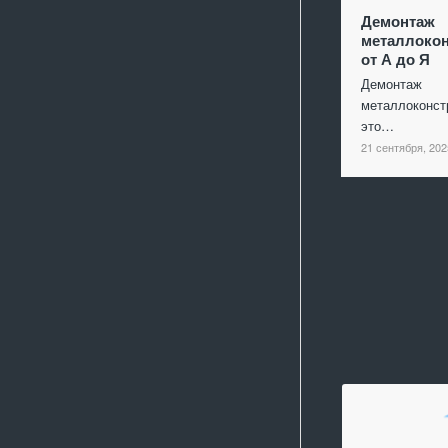
Демонтаж
металлокон
от А до Я
Демонтаж
металлоконст
это…
21 сентября, 202