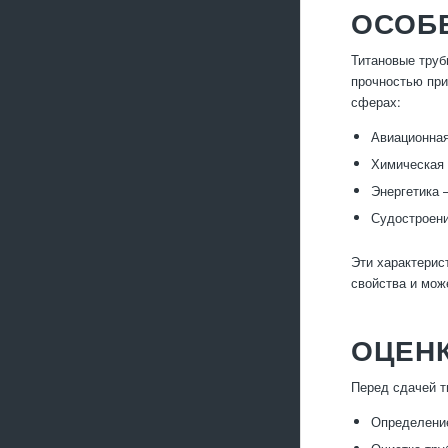
ОСОБ
Титановые труб
прочностью при
сферах:
Авиационная
Химическая 
Энергетика 
Судостроени
Эти характерис
свойства и мож
ОЦЕНК
Перед сдачей т
Определение