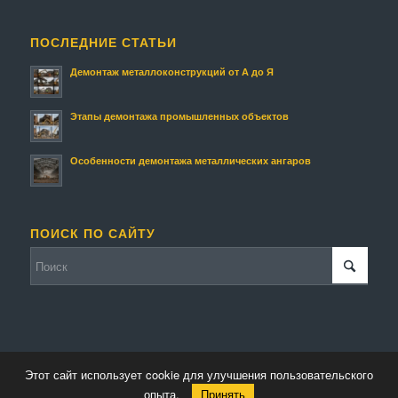
ПОСЛЕДНИЕ СТАТЬИ
Демонтаж металлоконструкций от А до Я
Этапы демонтажа промышленных объектов
Особенности демонтажа металлических ангаров
ПОИСК ПО САЙТУ
Этот сайт использует cookie для улучшения пользовательского
© Копирайт - Металлолом.
Персональные данные
-
Enfold Theme by Kriesi
опыта.
Принять