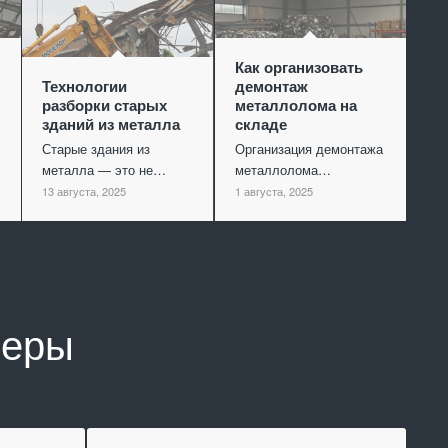
Как организовать
Технологии
демонтаж
разборки старых
металлолома на
зданий из металла
складе
Старые здания из
Организация демонтажа
металла — это не…
металлолома…
13 августа, 2025
1 августа, 2025
неры