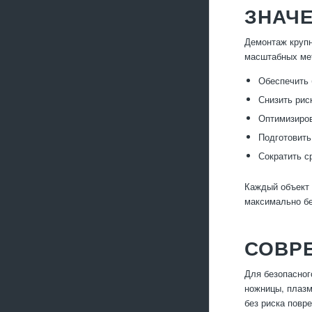
ЗНАЧ
Демонтаж крупн
масштабных мет
Обеспечить 
Снизить рис
Оптимизиров
Подготовить
Сократить с
Каждый объект 
максимально бе
СОВР
Для безопасног
ножницы, плазм
без риска повр