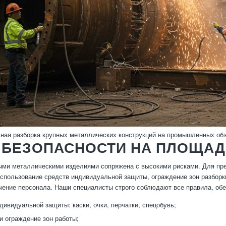
ая разборка крупных металлических конструкций на промышленных об
 БЕЗОПАСНОСТИ НА ПЛОЩАД
ыми металлическими изделиями сопряжена с высокими рисками. Для пр
использование средств индивидуальной защиты, ограждение зон разборки
чение персонала. Наши специалисты строго соблюдают все правила, обе
дивидуальной защиты: каски, очки, перчатки, спецобувь;
и ограждение зон работы;