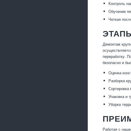
Контроль на
Обучение пе
Четкая посл
ЭТАПЫ
Демонтаж крупн
осуществляется
переработку. П
безопасно и бы
Оценка конс
Разборка кр
Сортировка 
Упаковка и 
Уборка терр
ПРЕИ
Работая с наше