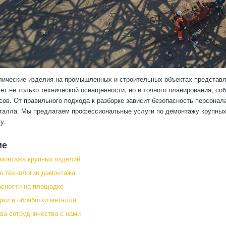
ические изделия на промышленных и строительных объектах представл
ет не только технической оснащенности, но и точного планирования, со
сов. От правильного подхода к разборке зависит безопасность персона
талла. Мы предлагаем профессиональные услуги по демонтажу крупных
у.
ие
монтажа крупных изделий
е технологии демонтажа
сности на площадке
рки и обработки металла
а сотрудничества с нами