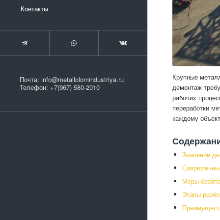
Контакты
Крупные металл
Почта:
info@metallolomindustriya.ru
демонтаж требу
Телефон:
+7(967) 580-2010
рабочих процес
переработки ме
каждому объект
Содержан
Значение де
Современны
Меры безопа
Этапы разбо
Преимуществ