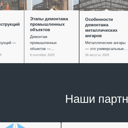
Этапы демонтажа
Особенности
струкций
промышленных
демонтажа
объектов
металлических
ангаров
Демонтаж
рукций —
промышленных
Металлические ангары
объектов —…
— это универсальные…
5
8 сентября, 2025
26 августа, 2025
Наши парт