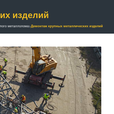
их изделий
лого металлолома
>
Демонтаж крупных металлических изделий