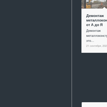
Демонтаж
металлокон
от А до Я
Демонтаж
металлоконст
это…
21 сентября, 202