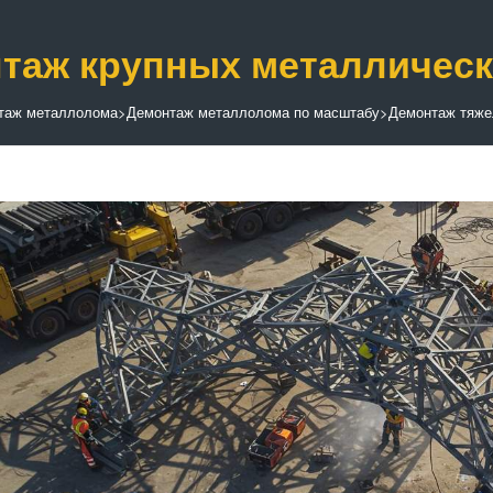
таж крупных металлическ
таж металлолома
>
Демонтаж металлолома по масштабу
>
Демонтаж тяже