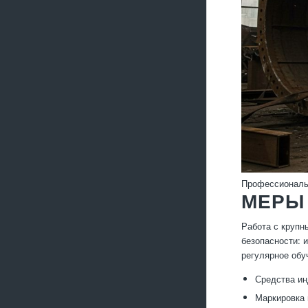
Профессиональн
МЕРЫ
Работа с крупн
безопасности: 
регулярное обу
Средства ин
Маркировка 