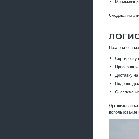
Минимизацию
Следование эти
ЛОГИ
После сноса ме
Сортировку 
Прессование
Доставку на
Ведение док
Обеспечение
Организованная
использование 