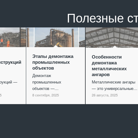
Полезные с
Этапы демонтажа
Особенности
струкций
промышленных
демонтажа
объектов
металлических
ангаров
Демонтаж
рукций —
промышленных
Металлические ангары
объектов —…
— это универсальные…
5
8 сентября, 2025
26 августа, 2025