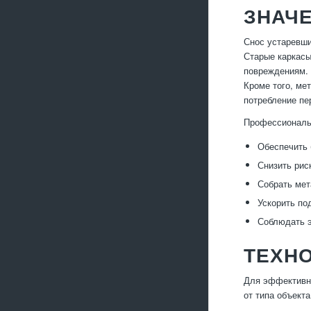
ЗНАЧ
Снос устаревши
Старые каркасы
повреждениям. 
Кроме того, ме
потребление пе
Профессиональ
Обеспечить
Снизить рис
Собрать мет
Ускорить по
Соблюдать э
ТЕХНО
Для эффективно
от типа объект