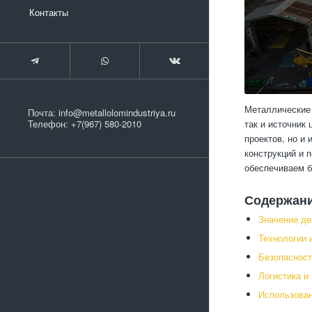
Контакты
Металлические 
Почта:
info@metallolomindustriya.ru
так и источник
Телефон:
+7(967) 580-2010
проектов, но и
конструкций и 
обеспечиваем б
Содержан
Значение де
Технологии 
Безопасност
Логистика и
Использован