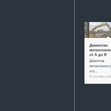
Демонтаж
металлокон
от А до Я
Демонтаж
металлоконст
это…
21 сентября, 202