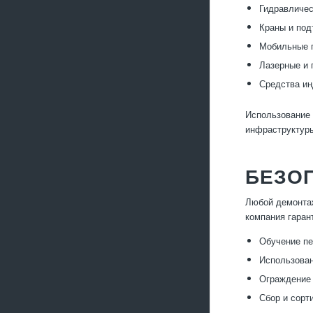
Гидравличес
Краны и под
Мобильные п
Лазерные и 
Средства ин
Использование 
инфраструктур
БЕЗО
Любой демонтаж
компания гаран
Обучение пе
Использован
Ограждение 
Сбор и сорт