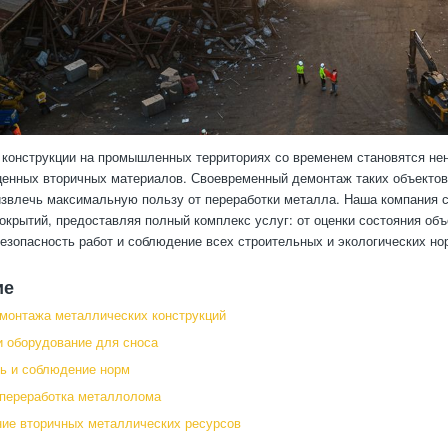
конструкции на промышленных территориях со временем становятся не
 ценных вторичных материалов. Своевременный демонтаж таких объектов
 извлечь максимальную пользу от переработки металла. Наша компания
покрытий, предоставляя полный комплекс услуг: от оценки состояния об
езопасность работ и соблюдение всех строительных и экологических но
ие
монтажа металлических конструкций
и оборудование для сноса
ь и соблюдение норм
 переработка металлолома
ие вторичных металлических ресурсов