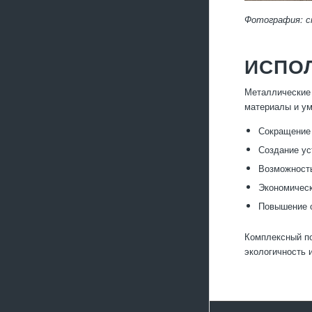
Фотография: с
ИСПО
Металлические 
материалы и ум
Сокращение 
Создание ус
Возможность
Экономическ
Повышение о
Комплексный по
экологичность 