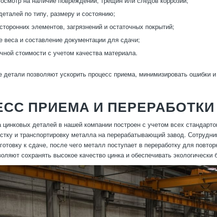
осмотр на наличие повреждений, трещин или следов коррозии;
деталей по типу, размеру и состоянию;
сторонних элементов, загрязнений и остаточных покрытий;
 веса и составление документации для сдачи;
чной стоимости с учетом качества материала.
 детали позволяют ускорить процесс приема, минимизировать ошибки и
СС ПРИЕМА И ПЕРЕРАБОТКИ
 цинковых деталей в нашей компании построен с учетом всех стандартов
истку и транспортировку металла на перерабатывающий завод. Сотрудни
готовку к сдаче, после чего металл поступает в переработку для повт
воляют сохранять высокое качество цинка и обеспечивать экологически 