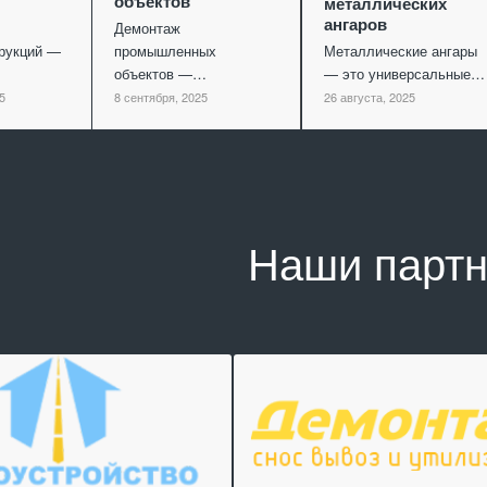
объектов
металлических
ангаров
Демонтаж
рукций —
промышленных
Металлические ангары
объектов —…
— это универсальные…
5
8 сентября, 2025
26 августа, 2025
Наши парт