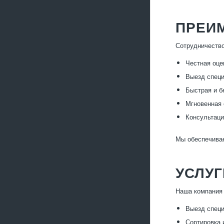
ПРЕИ
Сотрудничество
Честная оце
Выезд специ
Быстрая и б
Мгновенная 
Консультаци
Мы обеспечивае
УСЛУ
Наша компания 
Выезд специ
Сортировка 