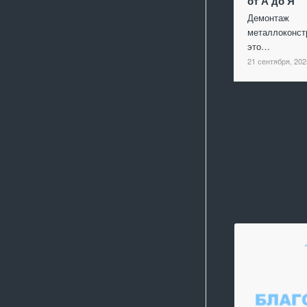
от А до Я
Демонтаж
металлоконст
это…
21 сентября, 202