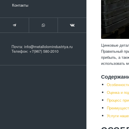
Контакты
Цинковые детал
Почта:
info@metallolomindustriya.ru
Правильный при
Телефон:
+7(967) 580-2010
прибыль, а так
использовать м
Содержан
Особенности
Оценка и по
Процесс при
Преимущест
Услуги наше