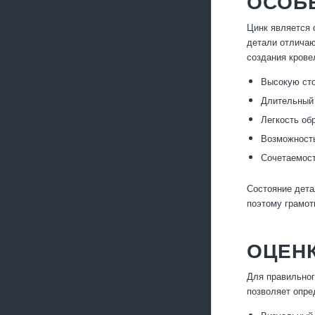
ОСОБ
Цинк является 
детали отличаю
создания крове
Высокую сто
Длительный 
Легкость об
Возможность
Сочетаемост
Состояние дета
поэтому грамот
ОЦЕНК
Для правильног
позволяет опре