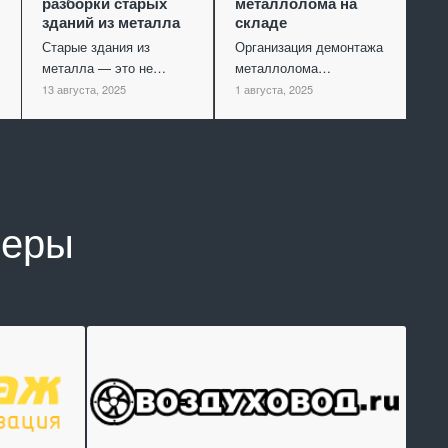
разборки старых
металлолома на
зданий из металла
складе
Старые здания из
Организация демонтажа
металла — это не…
металлолома…
13 августа, 2025
1 августа, 2025
неры