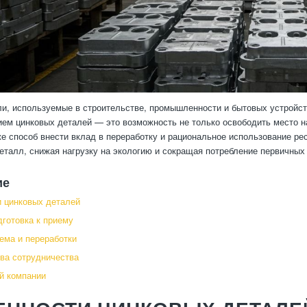
и, используемые в строительстве, промышленности и бытовых устройст
ем цинковых деталей — это возможность не только освободить место н
же способ внести вклад в переработку и рациональное использование ре
еталл, снижая нагрузку на экологию и сокращая потребление первичных
ие
 цинковых деталей
дготовка к приему
ема и переработки
ва сотрудничества
й компании