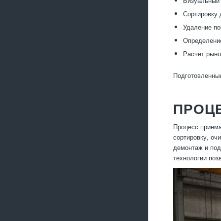
Визуальный 
Сортировку 
Удаление по
Определение
Расчет рыно
Подготовленные
ПРОЦЕ
Процесс приема
сортировку, оч
демонтаж и под
технологии поз