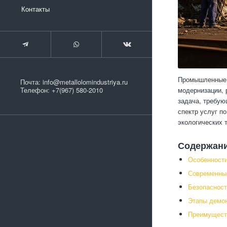
Контакты
Промышленные 
Почта:
info@metallolomindustriya.ru
модернизации, 
Телефон:
+7(967) 580-2010
задача, требую
спектр услуг п
экологических 
Содержан
Особенност
Современны
Безопасност
Этапы демо
Преимуществ