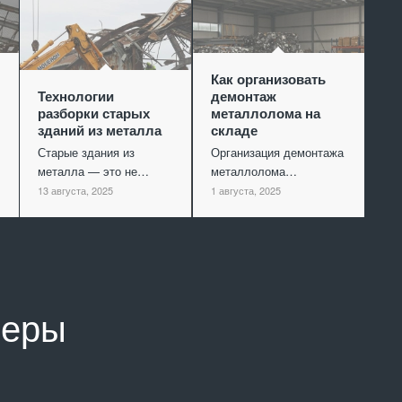
Как организовать
Технологии
демонтаж
разборки старых
металлолома на
зданий из металла
складе
Старые здания из
Организация демонтажа
металла — это не…
металлолома…
13 августа, 2025
1 августа, 2025
неры