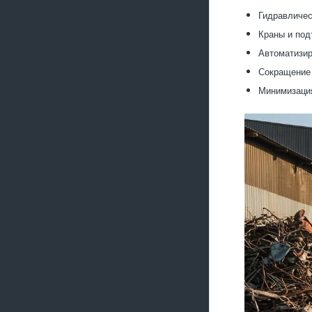
Гидравличес
Краны и под
Автоматизир
Сокращение 
Минимизация