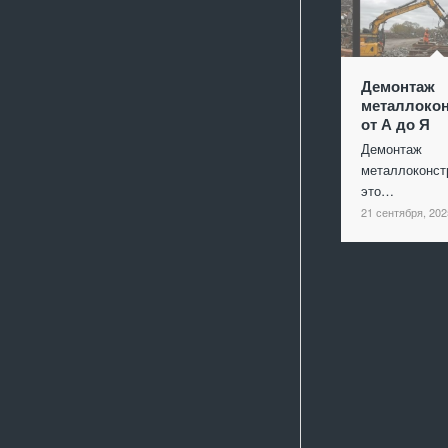
Демонтаж
металлокон
от А до Я
Демонтаж
металлоконст
это…
21 сентября, 202