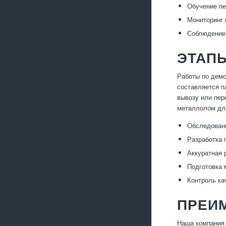
Обучение пе
Мониторинг 
Соблюдение 
ЭТАП
Работы по демо
составляется п
вывозу или пер
металлолом для
Обследовани
Разработка 
Аккуратная 
Подготовка 
Контроль ка
ПРЕИ
Наша компания 