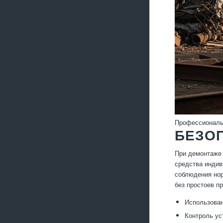
Профессиональ
БЕЗОП
При демонтаже 
средства индив
соблюдения нор
без простоев п
Использован
Контроль ус