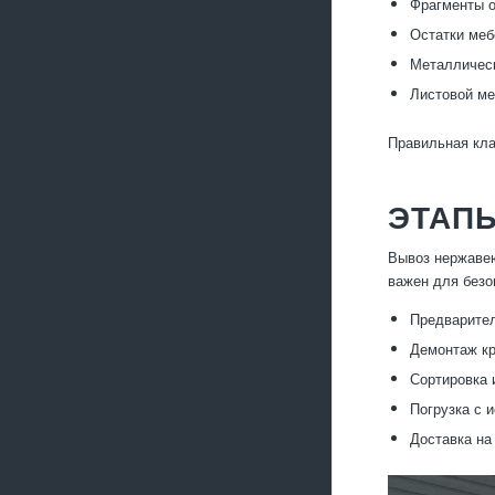
Фрагменты о
Остатки меб
Металлическ
Листовой ме
Правильная кла
ЭТАП
Вывоз нержавею
важен для безо
Предварител
Демонтаж кр
Сортировка 
Погрузка с 
Доставка на