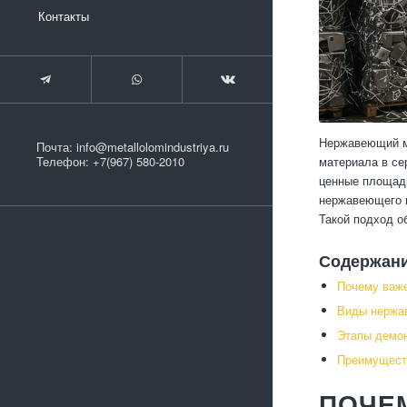
Контакты
Нержавеющий ме
Почта:
info@metallolomindustriya.ru
материала в се
Телефон:
+7(967) 580-2010
ценные площади
нержавеющего м
Такой подход о
Содержан
Почему важ
Виды нержа
Этапы демон
Преимущест
ПОЧЕ