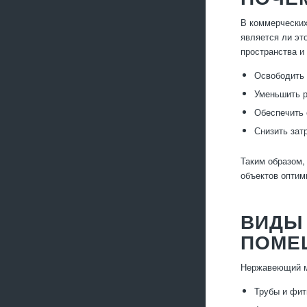
В коммерческих
является ли эт
пространства и
Освободить 
Уменьшить р
Обеспечить 
Снизить зат
Таким образом,
объектов оптим
ВИДЫ
ПОМЕ
Нержавеющий м
Трубы и фит