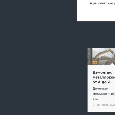
и рационально 
Демонтаж
металлокон
от А до Я
Демонтаж
металлоконст
это…
21 сентября, 202