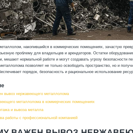
таллолом, накопившийся в коммерческих помещениях, зачастую превра
рьезную проблему для владельцев и арендаторов. Остатки оборудования
, мешают нормальной работе и могут создавать угрозу безопасности п
еталлолома позволяет не только освободить пространство, но и получи
беспечивает порядок, безопасность и рациональное использование ресу
ие
ен вывоз нержавеющего металлолома
веющего металлолома в коммерческих помещениях
тажа и вывоза металла
ва работы с профессиональной компанией
МУ ВАЖЕН ВЫВОЗ НЕРЖАВЕ