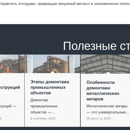
управлять отходами, превращая ненужный металл в экономически полез
Полезные с
Этапы демонтажа
Особенности
струкций
промышленных
демонтажа
объектов
металлических
ангаров
Демонтаж
рукций —
промышленных
Металлические ангары
объектов —…
— это универсальные…
5
8 сентября, 2025
26 августа, 2025