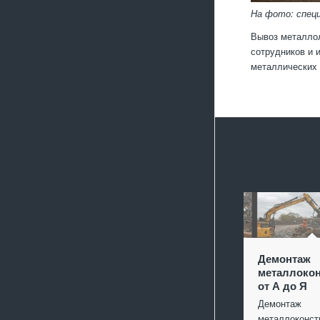
На фото: спец
Вывоз металлол
сотрудников и 
металлических 
Демонтаж
металлокон
от А до Я
Демонтаж
металлоконст