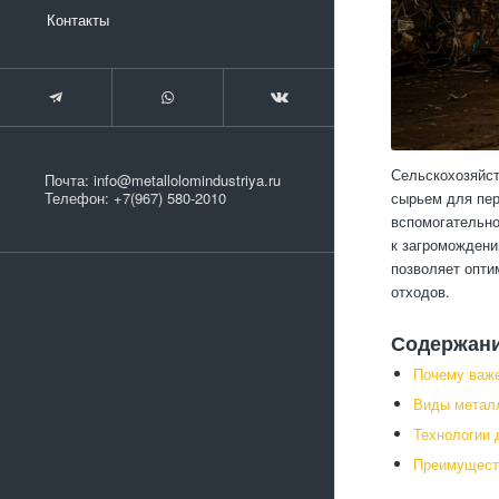
Контакты
Сельскохозяйст
Почта:
info@metallolomindustriya.ru
сырьем для пер
Телефон:
+7(967) 580-2010
вспомогательно
к загроможден
позволяет опти
отходов.
Содержан
Почему важе
Виды металл
Технологии 
Преимущест