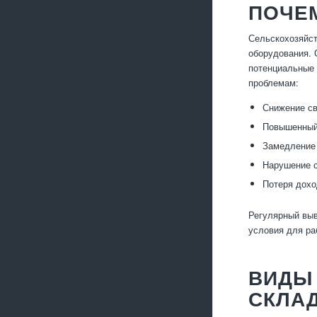
ПОЧЕ
Сельскохозяйст
оборудования. 
потенциальные 
проблемам:
Снижение св
Повышенный 
Замедление 
Нарушение с
Потеря дохо
Регулярный выв
условия для ра
ВИДЫ
СКЛА