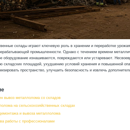
венные склады играют ключевую роль в хранении и переработке урожая
ерабатывающей промышленности. Однако с течением времени металличе
е оборудование изнашиваются, повреждаются или устаревают. Несвоев
ию складских площадей, ухудшению условий хранения и повышенной оп
мизировать пространство, улучшить безопасность и извлечь дополните
ие
н вывоз металлолома со складов
олома на сельскохозяйственных складах
демонтажа и вывоза металлолома
ва работы с профессионалами