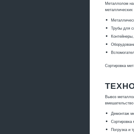
Металлолом на 
металлических 
Металлическ
Трубы для с
Контейнеры,
Оборудовани
Вспомогател
Сортировка мет
ТЕХН
Вывоз металлол
вмешательство 
Демонтаж ме
Сортировка 
Погрузка и 