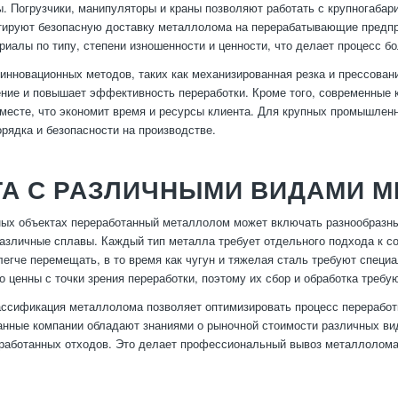
ы. Погрузчики, манипуляторы и краны позволяют работать с крупногаба
тируют безопасную доставку металлолома на перерабатывающие предпр
риалы по типу, степени изношенности и ценности, что делает процесс б
инновационных методов, таких как механизированная резка и прессован
ние и повышает эффективность переработки. Кроме того, современные 
 месте, что экономит время и ресурсы клиента. Для крупных промышле
рядка и безопасности на производстве.
ТА С РАЗЛИЧНЫМИ ВИДАМИ М
х объектах переработанный металлолом может включать разнообразные
различные сплавы. Каждый тип металла требует отдельного подхода к с
легче перемещать, в то время как чугун и тяжелая сталь требуют специ
о ценны с точки зрения переработки, поэтому их сбор и обработка требу
ссификация металлолома позволяет оптимизировать процесс переработ
нные компании обладают знаниями о рыночной стоимости различных ви
работанных отходов. Это делает профессиональный вывоз металлолома