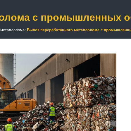
лолома с промышленных о
 металлолома
>
Вывоз переработанного металлолома с промышленн