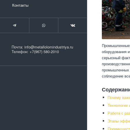
Контакты
Промышленные о
Почта:
info@metallolomindustriya.ru
оборудования и
Телефон:
+7(967) 580-2010
серьезный факт
производственн
промышленных о
соблюдение все
Содержан
Почему важ
Технологии 
Работа с ра
Этапы эффе
Преимущест