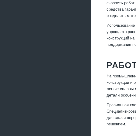
скорость работ
средства гаран
разделять мате
Использование 
упрощает хране
конструкций на
поддержания по
РАБО
На промышленны
конструкции и 
легкие сплавы 
детали особенн
Правильная кла
Специализирова
для сдачи пере
решением.