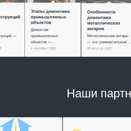
Этапы демонтажа
Особенности
струкций
промышленных
демонтажа
объектов
металлических
ангаров
Демонтаж
рукций —
промышленных
Металлические ангары
объектов —…
— это универсальные…
5
8 сентября, 2025
26 августа, 2025
Наши парт