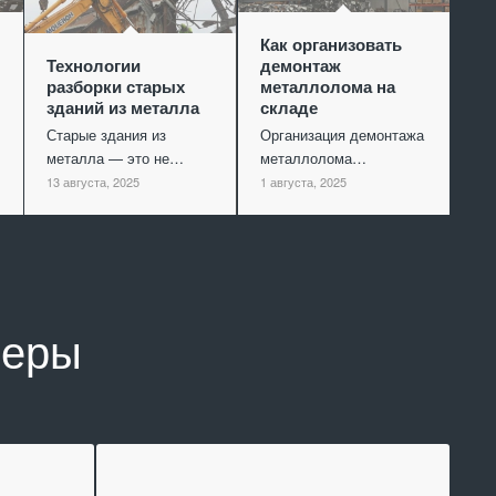
Как организовать
Технологии
демонтаж
разборки старых
металлолома на
зданий из металла
складе
Старые здания из
Организация демонтажа
металла — это не…
металлолома…
13 августа, 2025
1 августа, 2025
неры