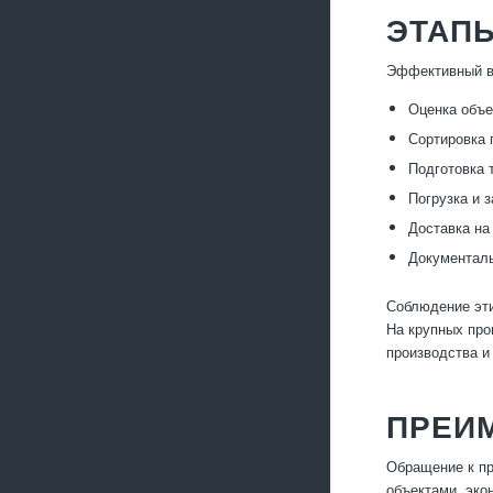
ЭТАП
Эффективный вы
Оценка объе
Сортировка 
Подготовка 
Погрузка и 
Доставка на
Документал
Соблюдение эти
На крупных про
производства и
ПРЕИ
Обращение к пр
объектами, эко