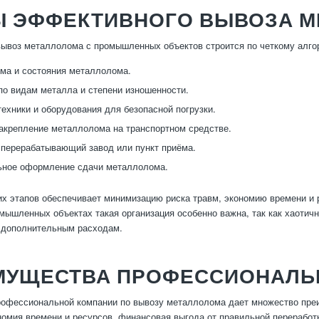
Ы ЭФФЕКТИВНОГО ВЫВОЗА 
воз металлолома с промышленных объектов строится по четкому алго
ма и состояния металлолома.
по видам металла и степени изношенности.
техники и оборудования для безопасной погрузки.
закрепление металлолома на транспортном средстве.
 перерабатывающий завод или пункт приёма.
ьное оформление сдачи металлолома.
х этапов обеспечивает минимизацию риска травм, экономию времени и 
мышленных объектах такая организация особенно важна, так как хаоти
 дополнительным расходам.
МУЩЕСТВА ПРОФЕССИОНАЛЬ
офессиональной компании по вывозу металлолома дает множество преи
номия времени и ресурсов, финансовая выгода от правильной переработ