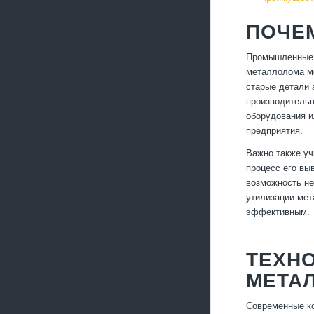
ПОЧЕ
Промышленные о
металлолома мо
старые детали 
производительн
оборудования и
предприятия.
Важно также уч
процесс его вы
возможность не
утилизации мет
эффективным.
ТЕХН
МЕТА
Современные ко