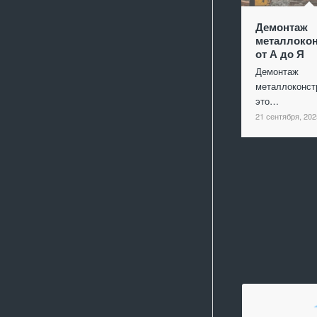
Демонтаж
металлокон
от А до Я
Демонтаж
металлоконст
это…
21 сентября, 202