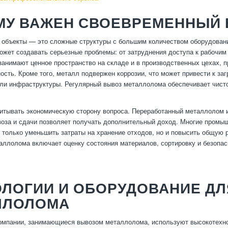
МУ ВАЖЕН СВОЕВРЕМЕННЫЙ
бъекты — это сложные структуры с большим количеством оборудования
жет создавать серьезные проблемы: от затруднения доступа к рабочим
занимают ценное пространство на складе и в производственных цехах, 
ость. Кроме того, металл подвержен коррозии, что может привести к за
ли инфраструктуры. Регулярный вывоз металлолома обеспечивает чисто
итывать экономическую сторону вопроса. Переработанный металлолом 
воза и сдачи позволяет получать дополнительный доход. Многие промы
 только уменьшить затраты на хранение отходов, но и повысить общую 
аллолома включает оценку состояния материалов, сортировку и безопас
ОЛОГИИ И ОБОРУДОВАНИЕ Д
ЛЛОЛОМА
мпании, занимающиеся вывозом металлолома, используют высокотехнол