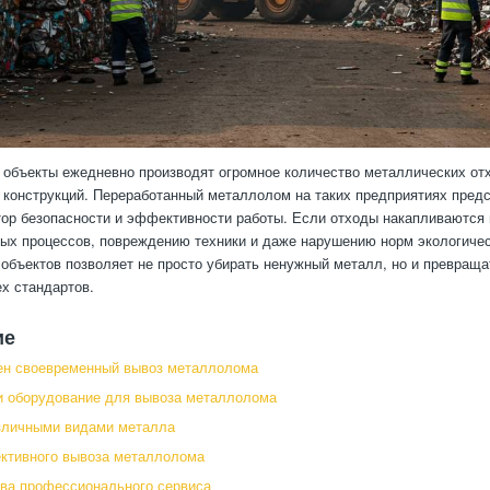
бъекты ежедневно производят огромное количество металлических отхо
 конструкций. Переработанный металлолом на таких предприятиях предс
ор безопасности и эффективности работы. Если отходы накапливаются 
ых процессов, повреждению техники и даже нарушению норм экологиче
бъектов позволяет не просто убирать ненужный металл, но и превращат
х стандартов.
ие
ен своевременный вывоз металлолома
и оборудование для вывоза металлолома
зличными видами металла
ктивного вывоза металлолома
ва профессионального сервиса