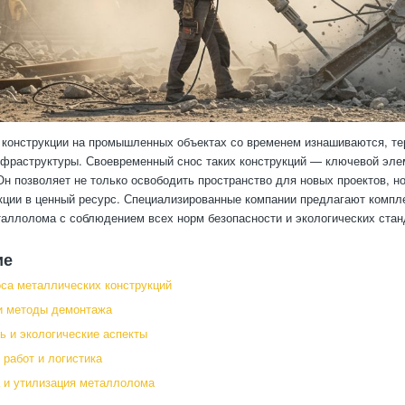
конструкции на промышленных объектах со временем изнашиваются, тер
нфраструктуры. Своевременный снос таких конструкций — ключевой эл
Он позволяет не только освободить пространство для новых проектов, н
кции в ценный ресурс. Специализированные компании предлагают компле
аллолома с соблюдением всех норм безопасности и экологических стан
ие
са металлических конструкций
и методы демонтажа
ь и экологические аспекты
 работ и логистика
 и утилизация металлолома