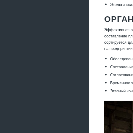
Экологическ
ОРГАН
Эффективная ор
составление пл
сортируется дл
на предприятии
Обследовани
Составление
Согласовани
Временное х
Этапный кон