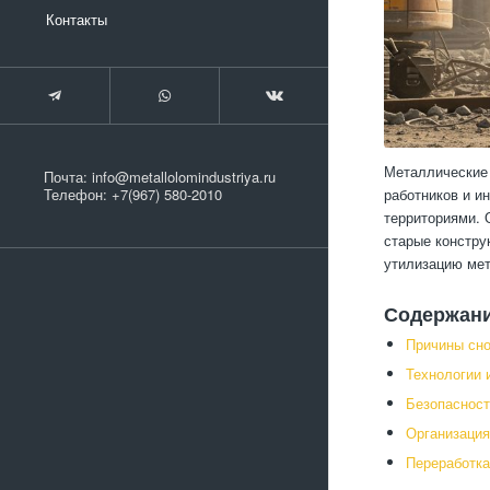
Контакты
Металлические 
Почта:
info@metallolomindustriya.ru
работников и и
Телефон:
+7(967) 580-2010
территориями. 
старые констру
утилизацию мет
Содержан
Причины сно
Технологии 
Безопасност
Организация
Переработка