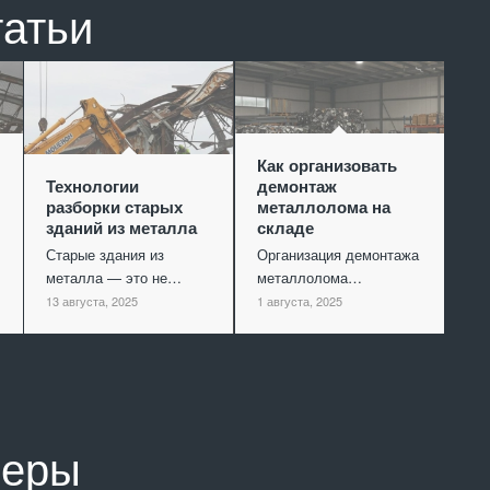
татьи
Как организовать
Технологии
демонтаж
разборки старых
металлолома на
зданий из металла
складе
Старые здания из
Организация демонтажа
металла — это не…
металлолома…
13 августа, 2025
1 августа, 2025
неры