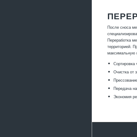
ПЕРЕ
После сноса ме
специализирова
Переработка ме
территорией. П
максимальную ц
Сортировка 
Очистка от з
Прессование
Передача на
Экономия ре