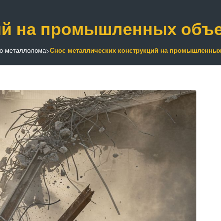
ий на промышленных объе
го металлолома
>
Снос металлических конструкций на промышленных