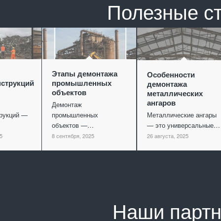
Полезные с
Этапы демонтажа
Особенности
струкций
промышленных
демонтажа
объектов
металлических
ангаров
Демонтаж
рукций —
промышленных
Металлические ангары
объектов —…
— это универсальные…
5
8 сентября, 2025
26 августа, 2025
Наши парт