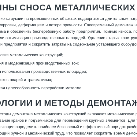
ИНЫ СНОСА МЕТАЛЛИЧЕСКИХ
конструкции на промышленных объектах подвергаются длительным наг
 коррозии, деформациям и потере прочности. Своевременный демонтаж н
зма и обеспечить бесперебойную работу предприятия. Помимо износа, п
ли оптимизация производственных площадей. Удаление старых конструк
ри предприятия и сократить затраты на содержание устаревшего оборудо
розия металлических конструкций;
ия и модернизация производственных зон;
 использования производственных площадей;
сков аварий и травматизма;
ая целесообразность переработки металла.
ОЛОГИИ И МЕТОДЫ ДЕМОНТА
тоды демонтажа металлических конструкций включают механическую ра
вание кранов и подъемников для перемещения крупных элементов. Для 
ляющие определить наиболее безопасный и эффективный порядок разб
ющий ручной и механический труд, что позволяет сократить время демо