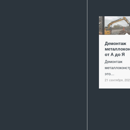
Демонтаж
металлокон
от А до Я
Демонтаж
металлоконст
это…
21 сентября, 202