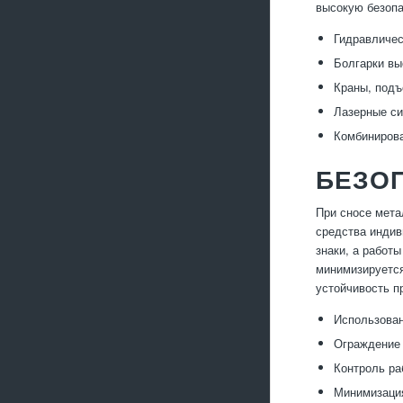
высокую безопа
Гидравличес
Болгарки вы
Краны, подъ
Лазерные си
Комбинирова
БЕЗО
При сносе мета
средства индив
знаки, а работ
минимизируется
устойчивость п
Использован
Ограждение 
Контроль ра
Минимизация