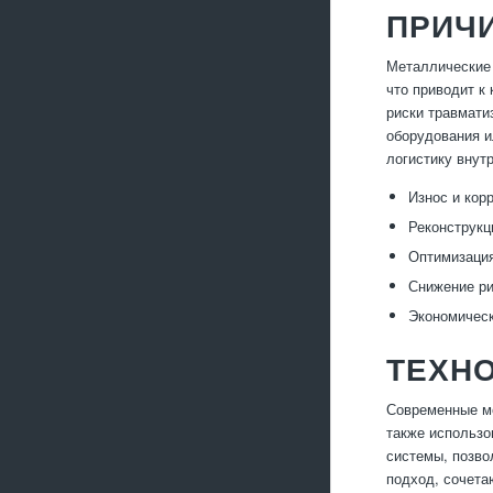
ПРИЧ
Металлические 
что приводит к
риски травмати
оборудования и
логистику внут
Износ и кор
Реконструкц
Оптимизация
Снижение ри
Экономическ
ТЕХН
Современные ме
также использо
системы, позво
подход, сочета